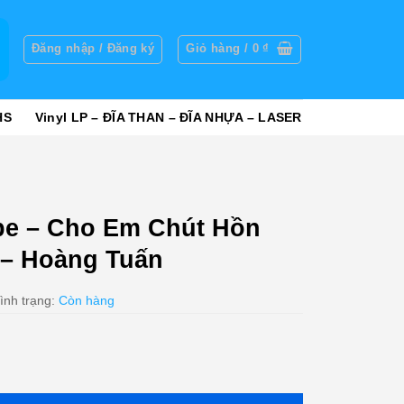
g
Đăng nhập / Đăng ký
Giỏ hàng /
0
₫
HS
Vinyl LP – ĐĨA THAN – ĐĨA NHỰA – LASER
pe – Cho Em Chút Hồn
 – Hoàng Tuấn
ình trạng:
Còn hàng
t Hồn Nhiên - Hạ Vân - Hoàng Tuấn số lượng