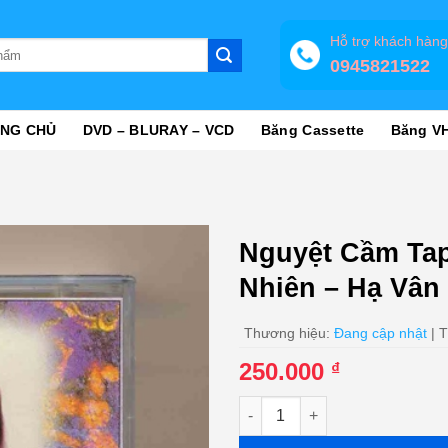
Hỗ trợ khách hàn
0945821522
NG CHỦ
DVD – BLURAY – VCD
Băng Cassette
Băng V
Nguyệt Cầm Ta
Nhiên – Hạ Vân
Thương hiệu:
Đang cập nhật
| T
250.000
₫
Nguyệt Cầm Tape - Cho Em Chú