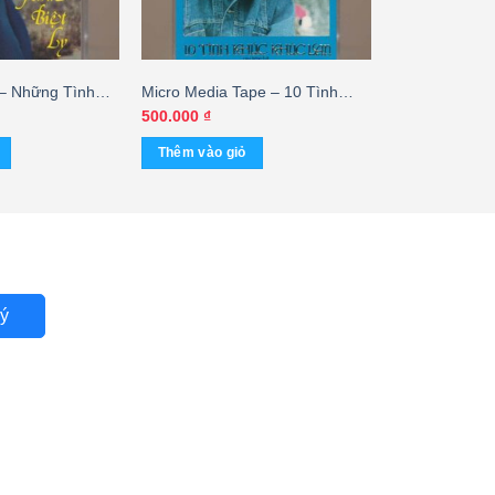
 – Những Tình
Micro Media Tape – 10 Tình
 Hương Lan 2
Khúc Khúc Lan – Julie – Duy
500.000
₫
GTUS
Quang – Khúc Lan (KGAN) – cái
Thêm vào giỏ
ý