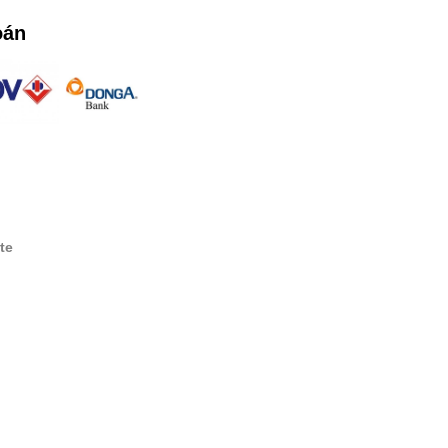
oán
te