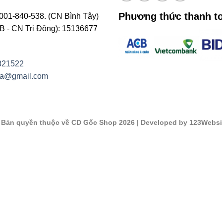
Phương thức thanh t
001-840-538. (CN Bình Tây)
- CN Trị Đông): 15136677
821522
na@gmail.com
©
Bản quyền thuộc về CD Gốc Shop 2026
| Developed by 123Websi