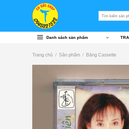
Bỏ
qua
Tìm
nội
kiếm:
dung
Danh sách sản phẩm
TRA
Trang chủ
/
Sản phẩm
/
Băng Cassette