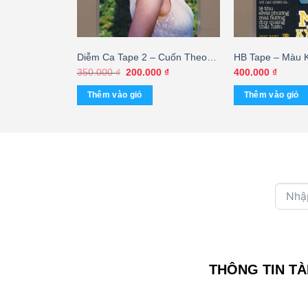
Chiếc Lá Cuối
Diễm Ca Tape 2 – Cuốn Theo
HB Tape – Màu 
) KGTUS
Chiều Gió (KHÔNG BÌA GỐC)
(KGTUS)
Giá
Giá
350.000
₫
200.000
₫
400.000
₫
gốc
hiện
KGTUS
là:
tại
Thêm vào giỏ
Thêm vào giỏ
350.000 ₫.
là:
200.000 ₫.
THÔNG TIN TÀ