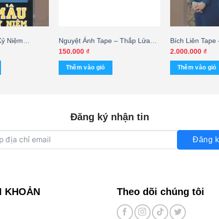
Kỷ Niệm
Nguyệt Ánh Tape – Thắp Lửa
Bích Liên Tape
Yêu Thương – Nguyệt Ánh –
Khúc Biệt Ly –
150.000
₫
2.000.000
₫
Việt Dzũng (Không Bìa) KGMG –
(Băng Đen) K
Thêm vào giỏ
Thêm vào giỏ
cái
Đăng ký nhận tin
Đăng k
I KHOẢN
Theo dõi chúng tôi