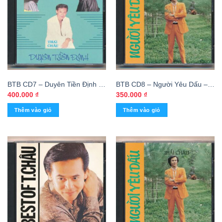
BTB CD7 – Duyên Tiền Định –
BTB CD8 – Người Yêu Dấu –
Thanh Lan – Thái Châu (Phôi
Thái Châu (Phôi Khắc)
400.000
₫
350.000
₫
Khắc)
Thêm vào giỏ
Thêm vào giỏ