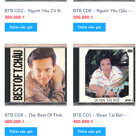
BTB CD2 – Người Yêu Cô Đơn
BTB CD8 – Người Yêu Dấu –
– Thái Châu (Phôi Số) KGTUS
Thái Châu (CDV) KGTUS
300.000
₫
300.000
₫
Thêm vào giỏ
Thêm vào giỏ
BTB CD9 – The Best Of Thái
BTB CD1 – Đoạn Tái Bút –
Châu (DADR) KGTUS
Thái Châu (DADR) KGTUS
400.000
₫
400.000
₫
Thêm vào giỏ
Thêm vào giỏ