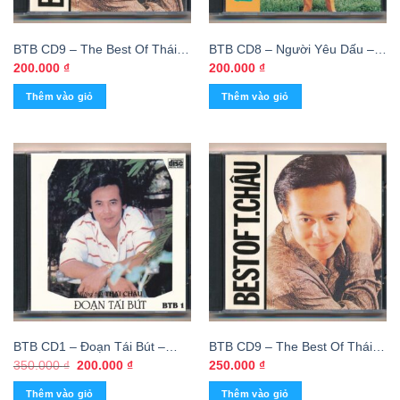
BTB CD9 – The Best Of Thái
BTB CD8 – Người Yêu Dấu –
Châu (Phôi Số)
Thái Châu (Phôi Số)
200.000
₫
200.000
₫
Thêm vào giỏ
Thêm vào giỏ
BTB CD1 – Đoạn Tái Bút –
BTB CD9 – The Best Of Thái
Thái Châu (MFJ, Trầy)
Châu (Phôi Số) KGTH9
Giá
Giá
350.000
₫
200.000
₫
250.000
₫
gốc
hiện
là:
tại
Thêm vào giỏ
Thêm vào giỏ
350.000 ₫.
là: