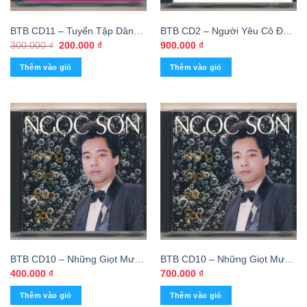
BTB CD11 – Tuyển Tập Dân
BTB CD2 – Người Yêu Cô Đơn
Ca – Hội Trăng Rằm (CNOM,
– Thái Châu (3G) KGTUS
Giá
Giá
300.000
₫
200.000
₫
900.000
₫
gốc
hiện
KHÔNG BÌA SAU GỐC)
là:
tại
Thêm vào giỏ
Thêm vào giỏ
300.000 ₫.
là:
200.000 ₫.
BTB CD10 – Những Giọt Mưa
BTB CD10 – Những Giọt Mưa
Sầu – Ngọc Sơn (Phôi
Sầu – Ngọc Sơn (DADR)
400.000
₫
700.000
₫
ADC/CA)
KGTUS
Thêm vào giỏ
Thêm vào giỏ