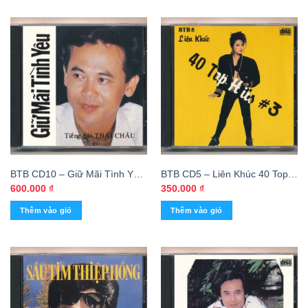
BTB CD10 – Giữ Mãi Tình Yêu
BTB CD5 – Liên Khúc 40 Top
– Thái Châu (Prodisc) KGTUS
Hits #3 (Nimbus) KGTUS
600.000
₫
350.000
₫
Thêm vào giỏ
Thêm vào giỏ