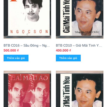
BTB CD16 – Sầu Đông – Ngọc
BTB CD10 – Giữ Mãi Tình Yêu
Sơn (ADC-CA)
– Thái Châu (Nimbus) KGTUS
500.000
₫
400.000
₫
Thêm vào giỏ
Thêm vào giỏ