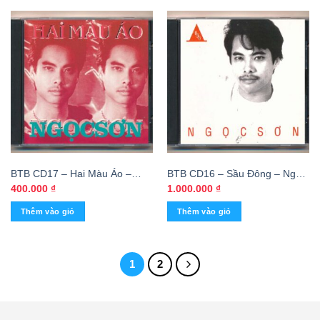
BTB CD17 – Hai Màu Áo –
BTB CD16 – Sầu Đông – Ngọc
Ngọc Sơn (Phôi Số) KGDH
Sơn (3G) KGTUS
400.000
₫
1.000.000
₫
Thêm vào giỏ
Thêm vào giỏ
1
2