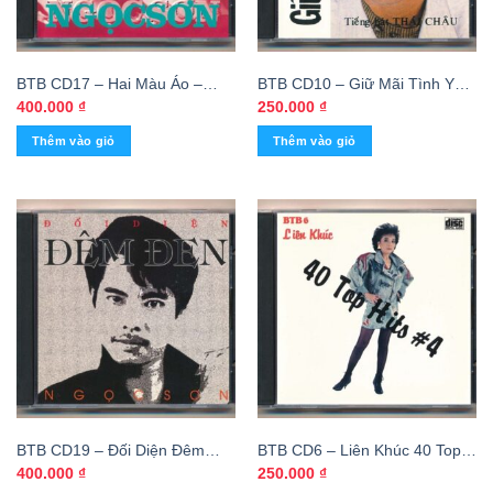
BTB CD17 – Hai Màu Áo –
BTB CD10 – Giữ Mãi Tình Yêu
Ngọc Sơn (Phôi Số)
– Thái Châu (ADC/CA)
400.000
₫
250.000
₫
Thêm vào giỏ
Thêm vào giỏ
BTB CD19 – Đối Diện Đêm
BTB CD6 – Liên Khúc 40 Top
Đen – Ngọc Sơn (Phôi Số)
Hits 4 (TBD) KGTH9
400.000
₫
250.000
₫
KGDH