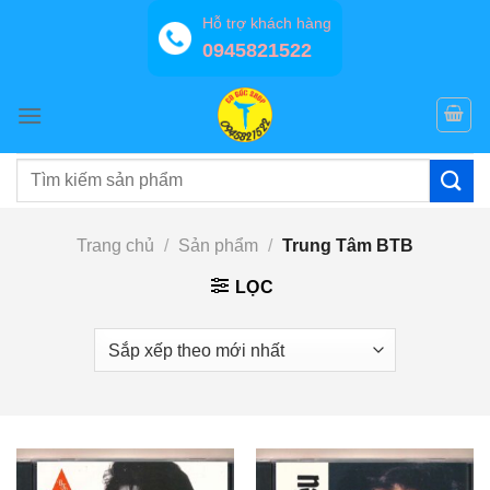
Bỏ
Hỗ trợ khách hàng
qua
0945821522
nội
dung
Tìm
kiếm:
Trang chủ
/
Sản phẩm
/
Trung Tâm BTB
LỌC