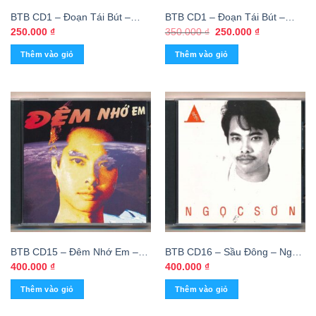
BTB CD1 – Đoạn Tái Bút –
BTB CD1 – Đoạn Tái Bút –
Thái Châu (Phôi Số Lớn)
Thái Châu (MFJ, Trầy) KGTUS
Giá
Giá
250.000
₫
350.000
₫
250.000
₫
gốc
hiện
KGTUS
là:
tại
Thêm vào giỏ
Thêm vào giỏ
350.000 ₫.
là:
250.000 ₫.
BTB CD15 – Đêm Nhớ Em –
BTB CD16 – Sầu Đông – Ngọc
Ngọc Sơn (Phôi Số) KGDH
Sơn (Phôi Số) KGDH
400.000
₫
400.000
₫
Thêm vào giỏ
Thêm vào giỏ