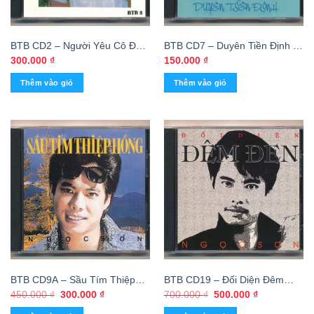
BTB CD2 – Người Yêu Cô Đơn
BTB CD7 – Duyên Tiền Định –
– Thái Châu (Phôi Số) KGTH9
Thanh Lan – Thái Châu (Phôi
300.000
₫
150.000
₫
Số) KGTH9
Thêm vào giỏ
Thêm vào giỏ
BTB CD9A – Sầu Tím Thiệp
BTB CD19 – Đối Diện Đêm
Hồng – Ngọc Sơn (HMG, Trầy)
Đen – Ngọc Sơn (Phôi Khắc,
Giá
Giá
Giá
Giá
450.000
₫
300.000
₫
700.000
₫
500.000
₫
gốc
hiện
gốc
hiện
KGTUS
Trầy) KGTUS
là:
tại
là:
tại