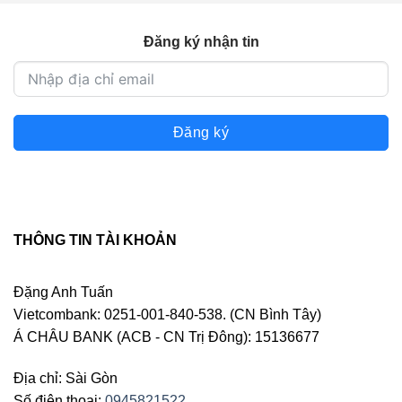
Đăng ký nhận tin
Đăng ký
THÔNG TIN TÀI KHOẢN
Đặng Anh Tuấn
Vietcombank: 0251-001-840-538. (CN Bình Tây)
Á CHÂU BANK (ACB - CN Trị Đông): 15136677
Địa chỉ: Sài Gòn
Số điện thoại:
0945821522