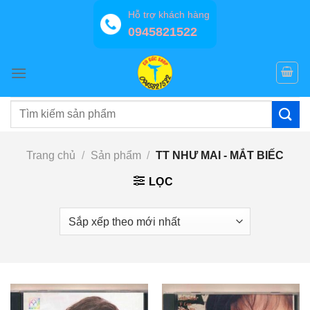
Bỏ
Hỗ trợ khách hàng
qua
0945821522
nội
dung
Tìm
kiếm:
Trang chủ
/
Sản phẩm
/
TT NHƯ MAI - MẮT BIẾC
LỌC