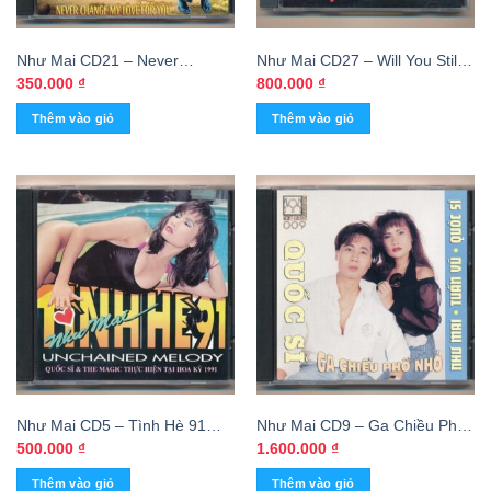
Như Mai CD21 – Never
Như Mai CD27 – Will You Still
Change My Love For You –
Love Me Tomorrow – Duy
350.000
₫
800.000
₫
Duy Tường (KGTUS)
Tường – Elaine (3 Góc)
Thêm vào giỏ
Thêm vào giỏ
KGTUS – cái
Như Mai CD5 – Tình Hè 91
Như Mai CD9 – Ga Chiều Phố
(Unchained Melody) (KGTUS)
Nhỏ – Như Mai – Tuấn Vũ –
500.000
₫
1.600.000
₫
Quốc Sĩ (Phôi Khắc) KGTUS –
Thêm vào giỏ
Thêm vào giỏ
cái