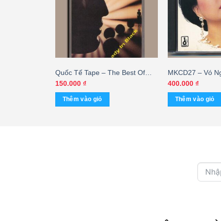
Giống Như Tôi
Quốc Tế Tape – The Best Of
MKCD27 – Vó Ng
– Lam Trường
New Wave Collection 1 – Lady In
Cỏ Non (Nimbus, b
150.000
₫
400.000
₫
 Linh (KGTC)
Black (KGTC) – cái
trầy) KGVHC – c
Thêm vào giỏ
Thêm vào giỏ