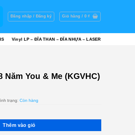
g
Đăng nhập / Đăng ký
Giỏ hàng /
0
₫
HS
Vinyl LP – ĐĨA THAN – ĐĨA NHỰA – LASER
18 Năm You & Me (KGVHC)
ình trạng:
Còn hàng
Thêm vào giỏ