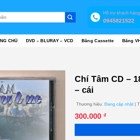
Hỗ trợ khách hàn
0945821522
NG CHỦ
DVD – BLURAY – VCD
Băng Cassette
Băng V
Chí Tâm CD – 
– cái
Thương hiệu:
Đang cập nhật
| T
300.000
₫