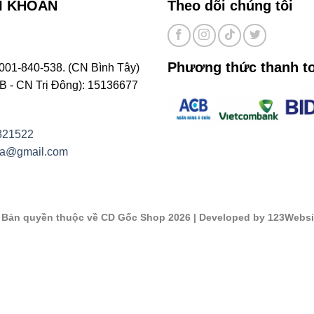
I KHOẢN
Theo dõi chúng tôi
Phương thức thanh t
001-840-538. (CN Bình Tây)
- CN Trị Đông): 15136677
821522
na@gmail.com
©
Bản quyền thuộc về CD Gốc Shop 2026
| Developed by 123Websi