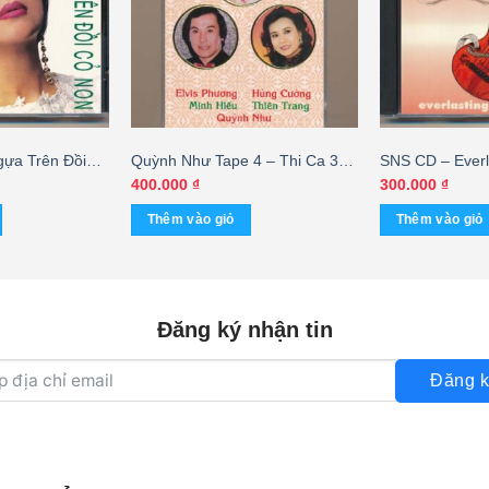
ựa Trên Đồi
Quỳnh Như Tape 4 – Thi Ca 3
SNS CD – Everl
ìa in vi tính,
Miền (KGTUS) – cái
Romantic Classi
400.000
₫
300.000
₫
ái
Góc) KGMG – c
Thêm vào giỏ
Thêm vào giỏ
Đăng ký nhận tin
Đăng k