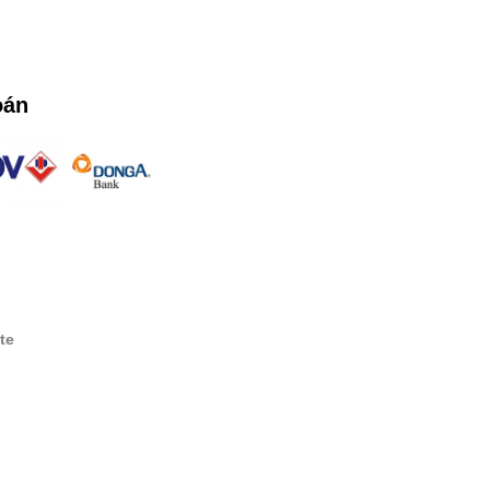
oán
te