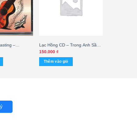
asting –
Lạc Hồng CD – Trong Anh Sầu
cal Guitar (3
Đã Lên Ngôi – Đàm Vĩnh Hưng
150.000
₫
ái
(KGMG) – cái
Thêm vào giỏ
ý