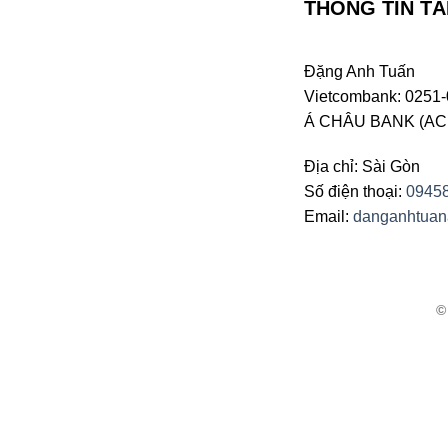
THÔNG TIN TÀ
Đặng Anh Tuấn
Vietcombank: 0251-
Á CHÂU BANK (ACB 
Địa chỉ: Sài Gòn
Số điện thoại:
0945
Email:
danganhtua