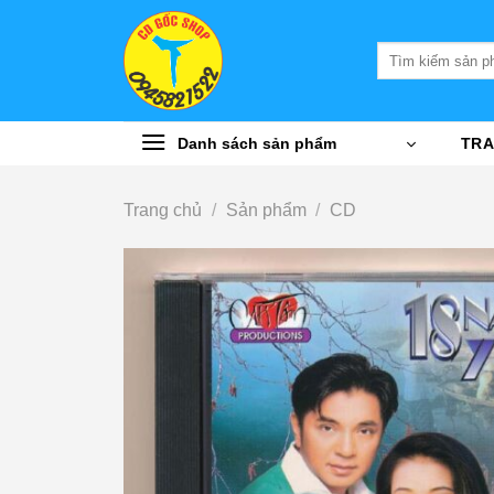
Bỏ
qua
Tìm
nội
kiếm:
dung
Danh sách sản phẩm
TRA
Trang chủ
/
Sản phẩm
/
CD