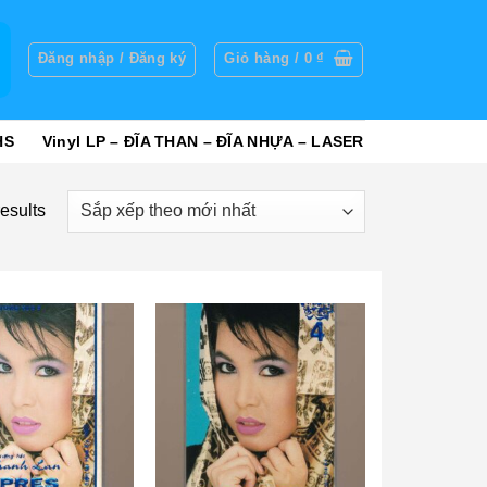
g
Đăng nhập / Đăng ký
Giỏ hàng /
0
₫
HS
Vinyl LP – ĐĨA THAN – ĐĨA NHỰA – LASER
esults