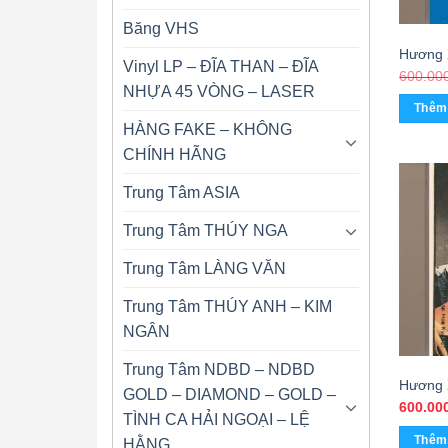
Băng VHS
Hương 
Vinyl LP – ĐĨA THAN – ĐĨA
Tình V
600.00
NHỰA 45 VÒNG – LASER
(KHÔN
Thêm 
HÀNG FAKE – KHÔNG
CHÍNH HÃNG
Trung Tâm ASIA
Trung Tâm THÚY NGA
Trung Tâm LÀNG VĂN
Trung Tâm THÚY ANH – KIM
NGÂN
Trung Tâm NDBD – NDBD
Hương 
GOLD – DIAMOND – GOLD –
Khúc C
600.00
TÌNH CA HẢI NGOẠI – LỆ
(Băng 
Thêm 
HẰNG