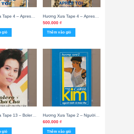
 Tape 4 – Apres
Hương Xưa Tape 4 – Apres
h Lan (Băng Đen)
Toi – Thanh Lan (Băng Trắng)
500.000
₫
KGTUS
 giỏ
Thêm vào giỏ
 Tape 13 – Bolero
Hương Xưa Tape 2 – Người
 10 Giọng Hát
Tình Và Mùa Thu – Carol Kim
600.000
₫
m (Băng Đen)
(KGTUS)
 giỏ
Thêm vào giỏ