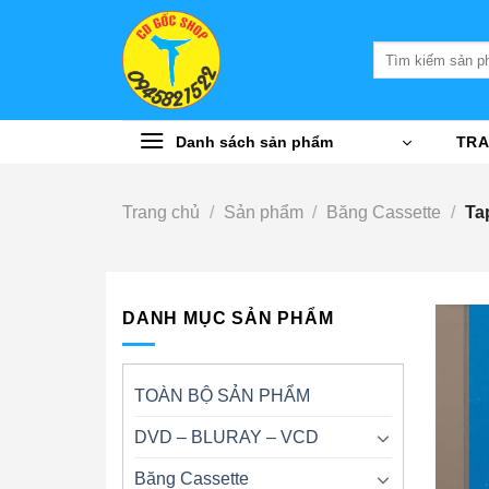
Bỏ
qua
Tìm
nội
kiếm:
dung
Danh sách sản phẩm
TRA
Trang chủ
/
Sản phẩm
/
Băng Cassette
/
Ta
DANH MỤC SẢN PHẨM
TOÀN BỘ SẢN PHẨM
DVD – BLURAY – VCD
Băng Cassette