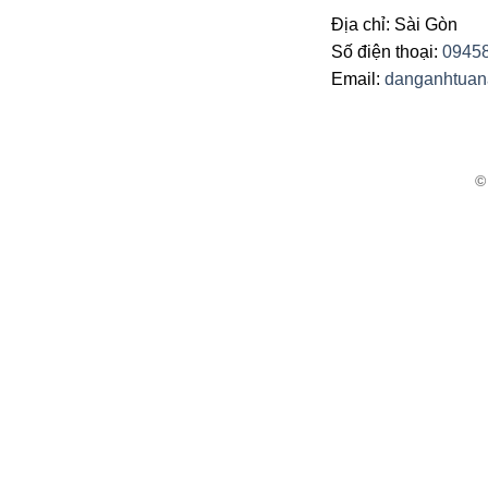
Trung Tâm MƯA HỒNG –
Địa chỉ: Sài Gòn
APPLE – CHÂU
Số điện thoại:
0945
Trung Tâm TÌNH
Email:
danganhtua
Trung Tâm THANH THÚY
Trung Tâm – YOUTH – VAN –
MICA – CALI TOP MUSIC
TT BƯỚM ĐÊM (FAKE USA)
Trung Tâm THIÊN NGA – PHI
VIỆT
Trung Tâm TH – VŨ THƯ –
TEKTRONIC
Trung Tâm NEW CASTLE –
LOVE MUSIC – FAR EAST
Trung Tâm BTB