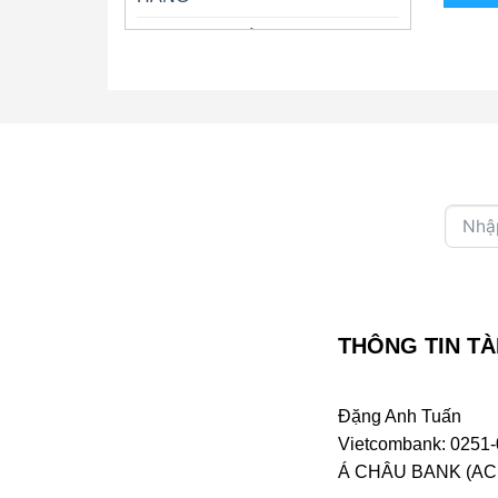
Trung Tâm GIÁNG NGỌC
Trung Tâm THANH LAN
Trung Tâm PHƯỢNG HOÀNG –
NHÃ CA
Trung Tâm CA DAO
CD CHƯA PHÂN LOẠI
Trung Tâm HƯƠNG NHẠC –
DIỆU HƯƠNG MUSIC
THÔNG TIN TÀ
Trung Tâm GIA HUY
Trung Tâm MB
Đặng Anh Tuấn
Trung Tâm NHẠC TÌNH – PHÔI
Vietcombank: 0251-
PHA
Á CHÂU BANK (ACB 