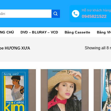
Hỗ trợ khách hàn
0945821522
NG CHỦ
DVD – BLURAY – VCD
Băng Cassette
Băng V
Showing all 8 r
pe HƯƠNG XƯA