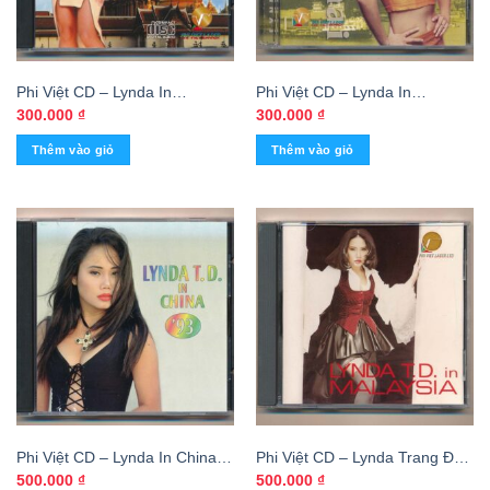
Phi Việt CD – Lynda In
Phi Việt CD – Lynda In
Thailand (Phôi @)
Shanghai – Lynda Trang Đài
300.000
₫
300.000
₫
Thêm vào giỏ
Thêm vào giỏ
Phi Việt CD – Lynda In China
Phi Việt CD – Lynda Trang Đài
93 (3 Góc) KGTUS
In Malaysia (3 Góc)
500.000
₫
500.000
₫