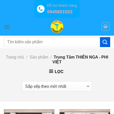
Bỏ
Hỗ trợ khách hàng
qua
0945821522
nội
dung
Tìm
kiếm:
Trang chủ
/
Sản phẩm
/
Trung Tâm THIÊN NGA - PHI
VIỆT
LỌC