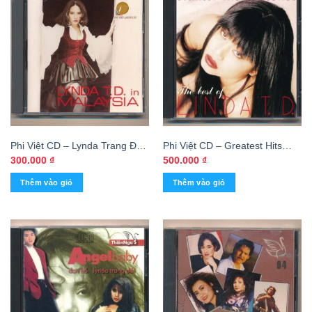
Phi Việt CD – Lynda Trang Đài
Phi Việt CD – Greatest Hits
In Malaysia (Phôi @) KGTUS
Collection – Linda Trang Đài (3
300.000
₫
500.000
₫
Góc) KGTUS
Thêm vào giỏ
Thêm vào giỏ