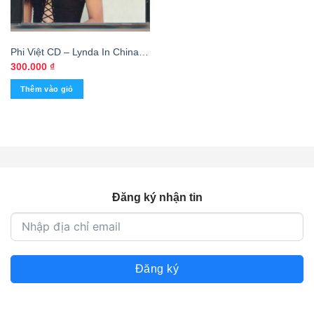
Phi Việt CD – Lynda In China
93 (3 Góc, Bìa In Vi Tính)
300.000
₫
KGVHC
Thêm vào giỏ
Đăng ký nhận tin
Đăng ký