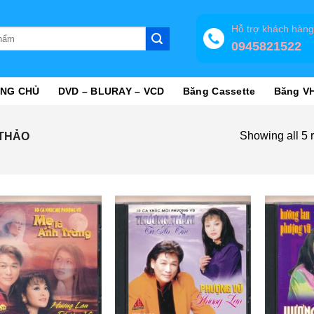
Hỗ trợ khách hàn
0945821522
NG CHỦ
DVD – BLURAY – VCD
Băng Cassette
Băng V
Showing all 5 r
 THẢO