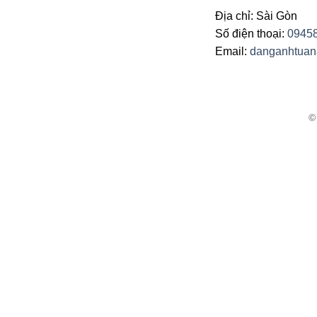
Trung Tâm MƯA HỒNG –
Địa chỉ: Sài Gòn
APPLE – CHÂU
Số điện thoại:
0945
Trung Tâm TÌNH
Email:
danganhtua
Trung Tâm THANH THÚY
Trung Tâm – YOUTH – VAN –
MICA – CALI TOP MUSIC
TT BƯỚM ĐÊM (FAKE USA)
Trung Tâm THIÊN NGA – PHI
VIỆT
Trung Tâm TH – VŨ THƯ –
TEKTRONIC
Trung Tâm NEW CASTLE –
LOVE MUSIC – FAR EAST
Trung Tâm BTB