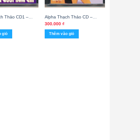
ch Thảo CD1 –
Alpha Thạch Thảo CD –
i Nhà Em – Hương
Thương Thầm Tà Áo Tím –
300.000
₫
ợng Vũ (KGTUS)
Hương Lan – Phượng Vũ
 giỏ
Thêm vào giỏ
(Phôi ***) KGTUS