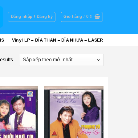
g
Đăng nhập / Đăng ký
Giỏ hàng /
0
₫
HS
Vinyl LP – ĐĨA THAN – ĐĨA NHỰA – LASER
esults