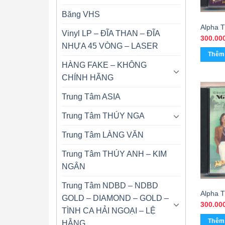
Băng VHS
Alpha 
Vinyl LP – ĐĨA THAN – ĐĨA
Là Ánh
300.00
NHỰA 45 VÒNG – LASER
Phượng
Thêm 
HÀNG FAKE – KHÔNG
CHÍNH HÃNG
Trung Tâm ASIA
Trung Tâm THÚY NGA
Trung Tâm LÀNG VĂN
Trung Tâm THÚY ANH – KIM
NGÂN
Trung Tâm NDBD – NDBD
Alpha 
GOLD – DIAMOND – GOLD –
Tình K
300.00
TÌNH CA HẢI NGOẠI – LỆ
Đông –
Thêm 
Phượng
HẰNG