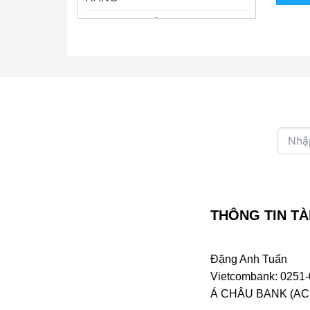
Trung Tâm GIÁNG NGỌC
Trung Tâm THANH LAN
Trung Tâm PHƯỢNG HOÀNG –
NHÃ CA
Trung Tâm CA DAO
CD CHƯA PHÂN LOẠI
Trung Tâm HƯƠNG NHẠC –
DIỆU HƯƠNG MUSIC
THÔNG TIN TÀ
Trung Tâm GIA HUY
Trung Tâm MB
Đặng Anh Tuấn
Trung Tâm NHẠC TÌNH – PHÔI
Vietcombank: 0251-
PHA
Á CHÂU BANK (ACB 