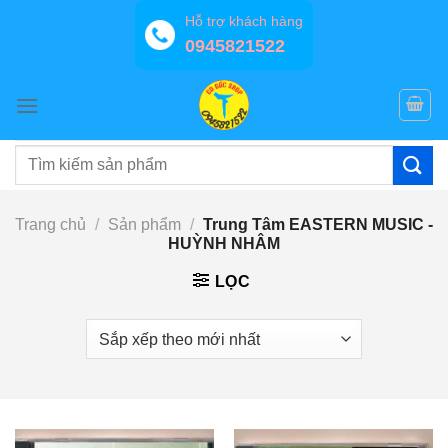
Bỏ
Hỗ trợ khách hàng
qua
0945821522
nội
dung
Tìm
kiếm:
Trang chủ
/
Sản phẩm
/
Trung Tâm EASTERN MUSIC -
HUỲNH NHÂM
LỌC