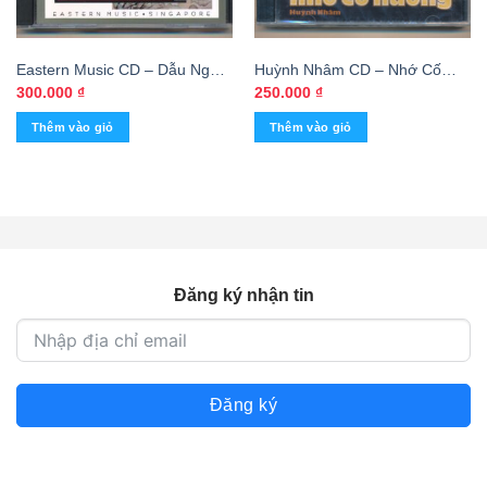
Eastern Music CD – Dẫu Ngày
Huỳnh Nhâm CD – Nhớ Cố
Xưa Rất Xưa – Tuyển Tập 10
Hương – Kim Tước – Anh
300.000
₫
250.000
₫
Tình Khúc Phổ Thơ Hoàng Văn
Dũng – Quỳnh Giao – Mai
Thêm vào giỏ
Thêm vào giỏ
Dung – Ca Khúc Võ Tá Hân 1
Hương
Đăng ký nhận tin
Đăng ký