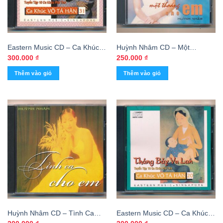
Eastern Music CD – Ca Khúc
Huỳnh Nhâm CD – Một
Võ Tá Hân 31 – Những Ngày
Thoáng Cho Em
300.000
₫
250.000
₫
Bên Mẹ
Thêm vào giỏ
Thêm vào giỏ
Huỳnh Nhâm CD – Tình Ca
Eastern Music CD – Ca Khúc
Cho Em (Thanh Trà – Mạnh
Võ Tá Hân 20 – Tháng Bảy Vu