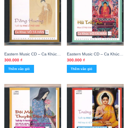
Eastern Music CD – Ca Khúc
Eastern Music CD – Ca Khúc
Võ Tá Hân 9 – Dâng Hương
Võ Tá Hân 15 – Hải Triều Âm
300.000
₫
300.000
₫
Thêm vào giỏ
Thêm vào giỏ