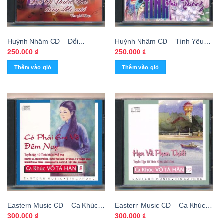
Huỳnh Nhâm CD – Đổi
Huỳnh Nhâm CD – Tình Yêu
CảThiên Thu Tiếng Mẹ Cười
Thương – cái
250.000
₫
250.000
₫
Thêm vào giỏ
Thêm vào giỏ
Eastern Music CD – Ca Khúc
Eastern Music CD – Ca Khúc
Võ Tá Hân 8 – Có Phải Em Về
Võ Tá Hân 19 – Hẹn Về Phan
300.000
₫
300.000
₫