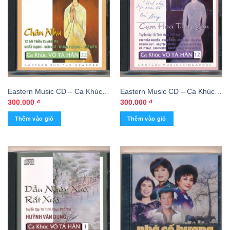
Eastern Music CD – Ca Khúc
Eastern Music CD – Ca Khúc
Võ Tá Hân 22 – Chân Như
Võ Tá Hân 12 – Cụm Hoa Tình
300.000
₫
300.000
₫
Yêu (KGTUS)
Thêm vào giỏ
Thêm vào giỏ