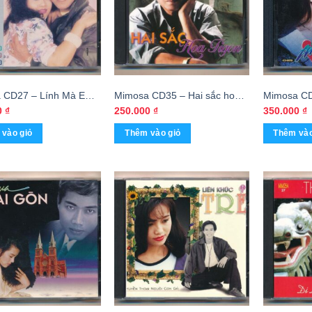
 CD27 – Lính Mà Em
Mimosa CD35 – Hai sắc hoa
Mimosa CD
 Cường – Mai Lệ
tigon – Nhật Trường (Phôi Số)
Giá (DADR
0
₫
250.000
₫
350.000
₫
(MFJ) KGTUS
KGTUS
vào giỏ
Thêm vào giỏ
Thêm vào