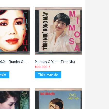
D32 – Rumba Cha
Mimosa CD14 – Tình Như
) KGTUS
Bóng Mây (JVC) KGTH9
800.000
₫
 giỏ
Thêm vào giỏ