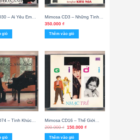
30 – Ai Yêu Em
Mimosa CD3 – Những Tình
 Hùng Cường – Mai
Khúc Carpenter – Kiều Nga
350.000
₫
(ADC-CA) KGTUS
(DADR) KGTUS
 giỏ
Thêm vào giỏ
74 – Tình Khúc
Mimosa CD16 – Thế Giới
Phôi Số) KGTUS
Nhạc Trẻ 2 (TBD, Trầy)
Giá
Giá
200.000
₫
150.000
₫
gốc
hiện
KGTUS
là:
tại
 giỏ
Thêm vào giỏ