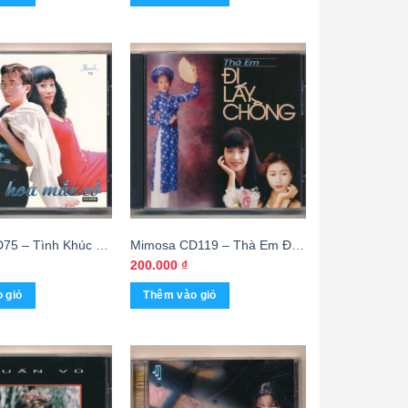
200.000 ₫.
là:
150.000 ₫.
75 – Tình Khúc Đỗ
Mimosa CD119 – Thà Em Đi
Mắc Cỡ (MFJ)
Lấy Chồng (MFJ) KGTH9
200.000
₫
 giỏ
Thêm vào giỏ