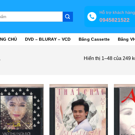
Hỗ trợ khách hàn
0945821522
NG CHỦ
DVD – BLURAY – VCD
Băng Cassette
Băng V
Hiển thị 1–48 của 249 k
A