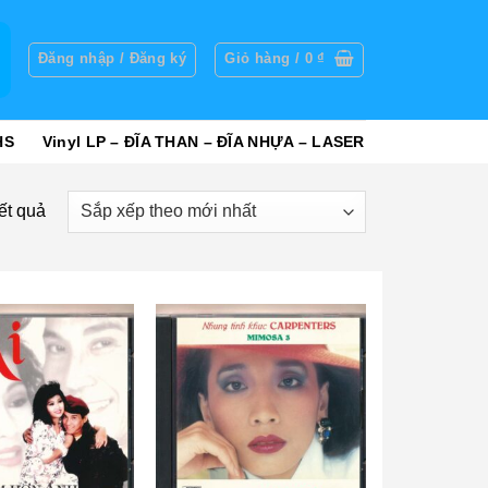
g
Đăng nhập / Đăng ký
Giỏ hàng /
0
₫
HS
Vinyl LP – ĐĨA THAN – ĐĨA NHỰA – LASER
ết quả