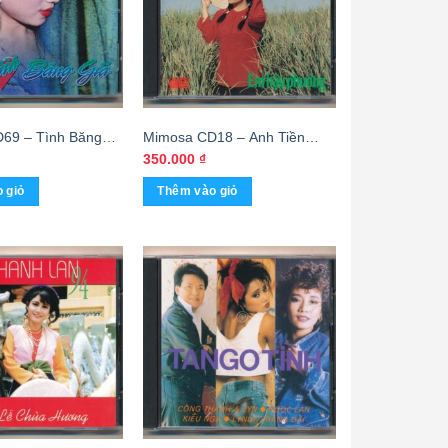
69 – Tình Băng
Mimosa CD18 – Anh Tiền
)
Tuyến Em Hậu Phương (Phôi
350.000
₫
Khắc) KGTUS
 giỏ
Thêm vào giỏ