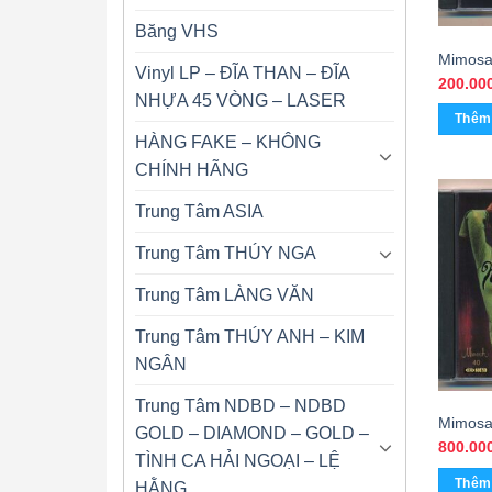
Băng VHS
Mimosa
Vinyl LP – ĐĨA THAN – ĐĨA
Đời – 
200.00
NHỰA 45 VÒNG – LASER
Thêm 
HÀNG FAKE – KHÔNG
CHÍNH HÃNG
Trung Tâm ASIA
Trung Tâm THÚY NGA
Trung Tâm LÀNG VĂN
Trung Tâm THÚY ANH – KIM
NGÂN
Trung Tâm NDBD – NDBD
Mimosa
GOLD – DIAMOND – GOLD –
Người 
800.00
TÌNH CA HẢI NGOẠI – LỆ
Hà – Ý
Thêm 
HẰNG