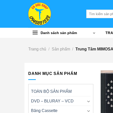
Bỏ
qua
Tìm
nội
kiếm:
dung
Danh sách sản phẩm
TRA
Trang chủ
/
Sản phẩm
/
Trung Tâm MIMOS
DANH MỤC SẢN PHẨM
TOÀN BỘ SẢN PHẨM
DVD – BLURAY – VCD
Băng Cassette