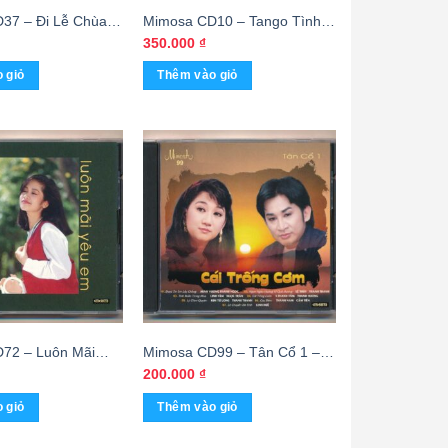
37 – Đi Lễ Chùa
Mimosa CD10 – Tango Tình
hanh Lan (Phôi
(Khắc) KGTUS
350.000
₫
TH9
 giỏ
Thêm vào giỏ
72 – Luôn Mãi
Mimosa CD99 – Tân Cổ 1 –
ADC/CA) KGTH9
Cái Trống Cơm (ADC/CA)
200.000
₫
 giỏ
Thêm vào giỏ