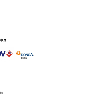
oán
te