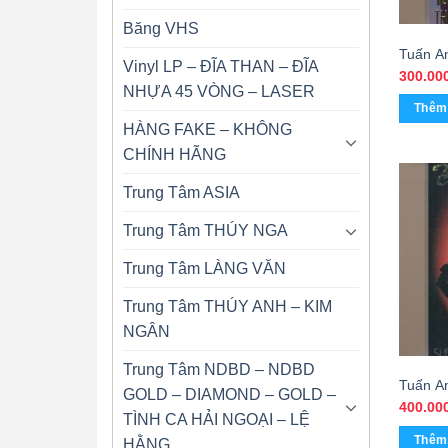
Băng VHS
Tuấn A
Vinyl LP – ĐĨA THAN – ĐĨA
Tiền Đị
300.00
NHỰA 45 VÒNG – LASER
Kim (K
Thêm 
HÀNG FAKE – KHÔNG
CHÍNH HÃNG
Trung Tâm ASIA
Trung Tâm THÚY NGA
Trung Tâm LÀNG VĂN
Trung Tâm THÚY ANH – KIM
NGÂN
Trung Tâm NDBD – NDBD
Tuấn A
GOLD – DIAMOND – GOLD –
Nắng (
400.00
TÌNH CA HẢI NGOẠI – LỆ
Thêm 
HẰNG