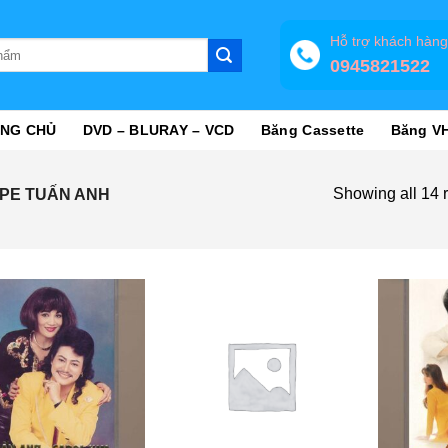
Hỗ trợ khách hàn
0945821522
NG CHỦ
DVD – BLURAY – VCD
Băng Cassette
Băng V
Showing all 14 r
PE TUẤN ANH