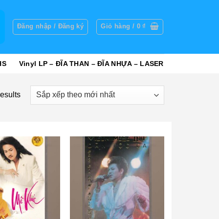
g
Đăng nhập / Đăng ký
Giỏ hàng /
0
₫
HS
Vinyl LP – ĐĨA THAN – ĐĨA NHỰA – LASER
esults