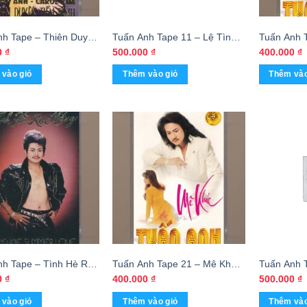
nh Tape – Thiên Duyên
Tuấn Anh Tape 11 – Lệ Tình
Tuấn Anh 
nh – Tuấn Anh – Carol
(Băng Đen) KGTUS
(Băng Trắ
0
₫
500.000
₫
400.000
₫
GTH9)
vào giỏ
Thêm vào giỏ
Thêm vào
nh Tape – Tình Hè Rực
Tuấn Anh Tape 21 – Mê Khúc
Tuấn Anh T
KGDH)
(Băng Trắng) KGDH
(Băng Đe
0
₫
400.000
₫
500.000
₫
vào giỏ
Thêm vào giỏ
Thêm vào