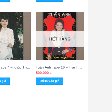
HẾT HÀNG
Tape 4 – Khúc Thụy
Tuấn Anh Tape 16 – Trái Tim
Trắng) KGTUS
Ngục Tù – Tuấn Anh (KGTUS)
500.000
₫
 giỏ
Thêm vào giỏ