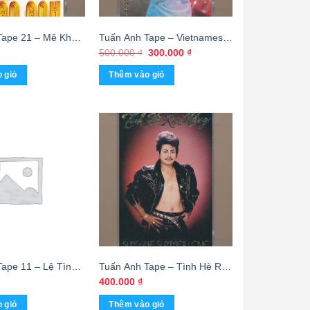
Tape 21 – Mê Khúc
Tuấn Anh Tape – Vietnamese
ng) KGTH9
Rap – Dân Tộc Ca – Công
Giá
Giá
500.000
₫
300.000
₫
gốc
hiện
Cha Ơn Mẹ Nghĩa Vợ Chồng
là:
tại
 giỏ
Thêm vào giỏ
(KHÔNG BÌA GỐC) KGMG
500.000 ₫.
là:
300.000 ₫.
ape 11 – Lệ Tình
Tuấn Anh Tape – Tình Hè Rực
n) KGMG
Nắng (KGMG)
400.000
₫
 giỏ
Thêm vào giỏ