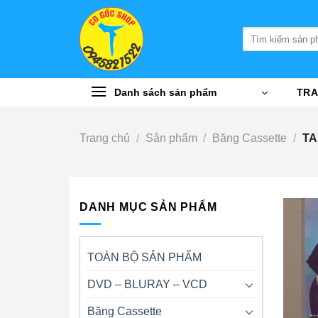
Bỏ
qua
Tìm
nội
kiếm:
dung
Danh sách sản phẩm
TRA
Trang chủ
/
Sản phẩm
/
Băng Cassette
/
TA
DANH MỤC SẢN PHẨM
TOÀN BỘ SẢN PHẨM
DVD – BLURAY – VCD
Băng Cassette