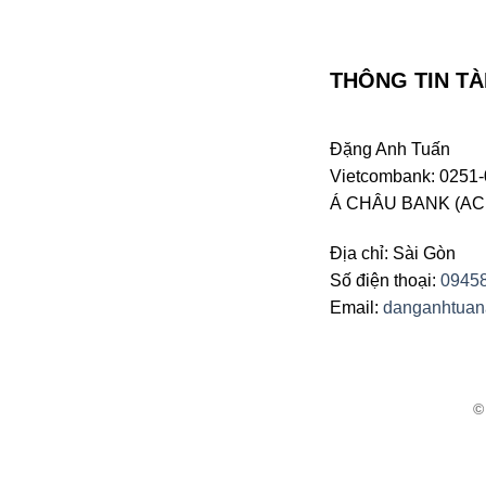
Trung Tâm GIAO LINH – THANH
TUYỀN – PHƯƠNG DUNG –
THÔNG TIN TÀ
HƯƠNG LAN
Trung Tâm NHẠC MỚI – ĐỨC
HUY
Đặng Anh Tuấn
Vietcombank: 0251-
Trung Tâm LT – L&T
Á CHÂU BANK (ACB 
Trung Tâm BIỂN – BIỂN NHỚ –
Địa chỉ: Sài Gòn
HOA BIỂN – BLUE OCEAN –
Số điện thoại:
0945
BIỂN TÌNH
Email:
danganhtua
Trung Tâm ĐÔNG TÂY – HẢI
ĐĂNG – OSA
Trung Tâm MIMOSA
Trung Tâm MỰC TÍM
TT HẢI ÂU – TÌNH NHỚ – CỎ