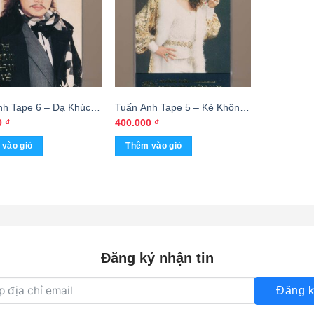
nh Tape 6 – Dạ Khúc
Tuấn Anh Tape 5 – Kẻ Không
ê (KGTUS)
Tình Không Tiền Không Danh
0
₫
400.000
₫
(KGTC)
vào giỏ
Thêm vào giỏ
Đăng ký nhận tin
Đăng k