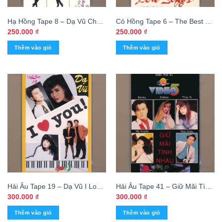
Hạ Hồng Tape 8 – Dạ Vũ Cha
Cỏ Hồng Tape 6 – The Best Of
Cha Cha Cha (KGFR)
Love Songs – Dalena (KGFR)
250.000
₫
250.000
₫
Thêm vào giỏ
Thêm vào giỏ
Hải Âu Tape 19 – Dạ Vũ I Love
Hải Âu Tape 41 – Giữ Mãi Tình
You (KGFR)
Nhau (KGFR)
300.000
₫
300.000
₫
Thêm vào giỏ
Thêm vào giỏ