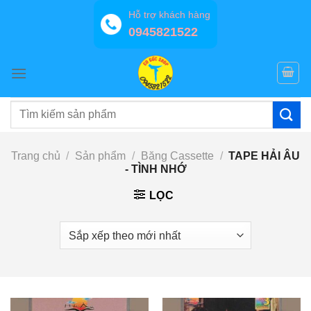
Bỏ
Hỗ trợ khách hàng
qua
0945821522
nội
dung
Tìm
kiếm:
Trang chủ
/
Sản phẩm
/
Băng Cassette
/
TAPE HẢI ÂU
- TÌNH NHỚ
LỌC