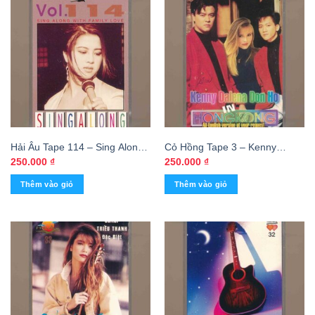
Hải Âu Tape 114 – Sing Along
Cỏ Hồng Tape 3 – Kenny
With Family Love (KGTUS)
Dalena Don Hồ In Hong Kong
250.000
₫
250.000
₫
(KGTUS)
Thêm vào giỏ
Thêm vào giỏ