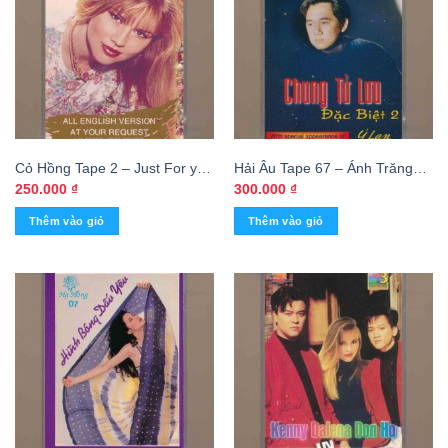
Cỏ Hồng Tape 2 – Just For you
Hải Âu Tape 67 – Ánh Trăng
2 – Dalena (KGTUS)
Tan – Chung Tử Lưu – Ý Lan
250.000
₫
300.000
₫
(KGTUS)
Thêm vào giỏ
Thêm vào giỏ