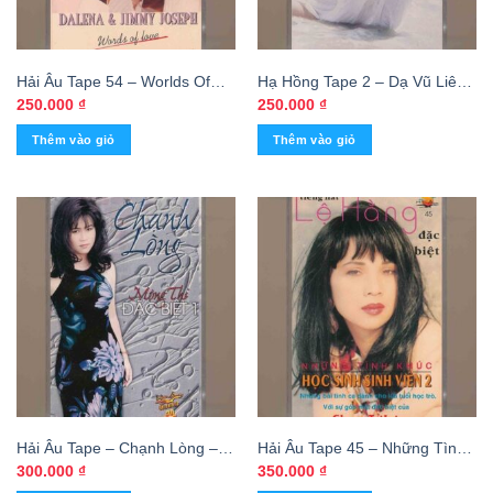
Hải Âu Tape 54 – Worlds Of
Hạ Hồng Tape 2 – Dạ Vũ Liên
Love – Dalena – Jimmy Joseph
Khúc Hạ Hồng (KGTUS)
250.000
₫
250.000
₫
(KGTUS)
Thêm vào giỏ
Thêm vào giỏ
Hải Âu Tape – Chạnh Lòng –
Hải Âu Tape 45 – Những Tình
Mộng Thi Đặc Biệt 1 (KGTUS)
Khúc Học Sinh Sinh Viên 2 –
300.000
₫
350.000
₫
Lệ Hằng – Chung Tử Lưu