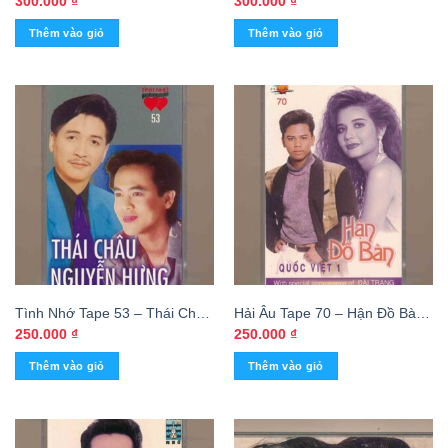
300.000
₫
300.000
₫
(KGTUS)
Thu Hương (KGTUS)
Thêm vào giỏ
Thêm vào giỏ
Tình Nhớ Tape 53 – Thái Châu
Hải Âu Tape 70 – Hận Đồ Bàn
– Nguyễn Hưng (KGTUS)
– Quốc Việt 1 – Đài Trang
250.000
₫
250.000
₫
(KGTUS)
Thêm vào giỏ
Thêm vào giỏ