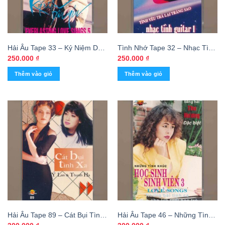
Hải Âu Tape 33 – Kỷ Niệm Dấu
Tình Nhớ Tape 32 – Nhạc Tình
Yêu – Guitar Triều Thanh Đặc
Guitar 1 – Tình Yêu Trả Lại
250.000
₫
250.000
₫
Biệt (Everlasting Love Songs 5)
Trăng Sao (KGTUS)
Thêm vào giỏ
Thêm vào giỏ
KGTUS
Hải Âu Tape 89 – Cát Bụi Tình
Hải Âu Tape 46 – Những Tình
Xa – Ý Lan – Thanh Hà
Khúc Học Sinh Sinh Viên 3 –