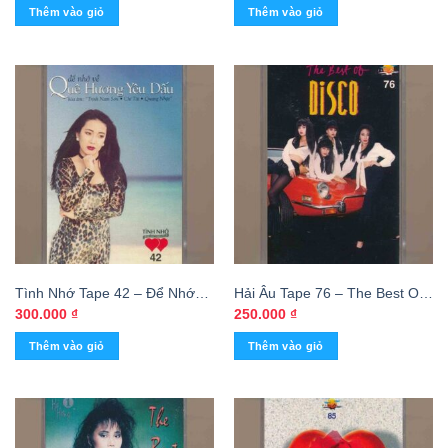
Thêm vào giỏ
Thêm vào giỏ
(KGTUS)
Tình Nhớ Tape 42 – Để Nhớ
Hải Âu Tape 76 – The Best Of
Về Quê Hương Yêu Dấu
Disco (KGTUS)
300.000
₫
250.000
₫
(KGTUS)
Thêm vào giỏ
Thêm vào giỏ