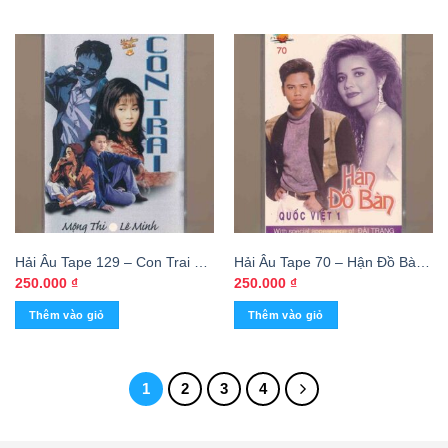
Hải Âu Tape 129 – Con Trai –
Hải Âu Tape 70 – Hận Đồ Bàn
Mộng Thi – Lê Minh (KGFR)
– Quốc Việt 1 – Đài Trang
250.000
₫
250.000
₫
(KGFR)
Thêm vào giỏ
Thêm vào giỏ
1
2
3
4