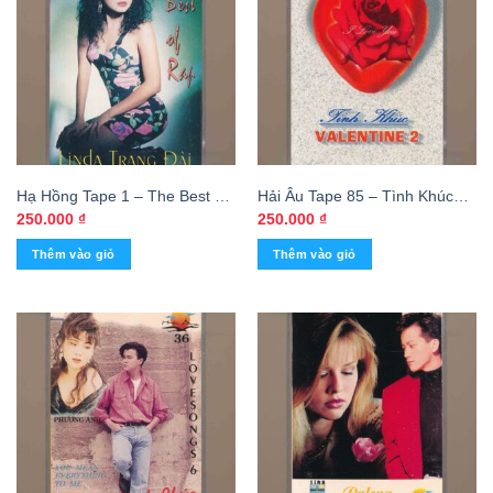
Hạ Hồng Tape 1 – The Best Of
Hải Âu Tape 85 – Tình Khúc
Rap – Linda Trang Đài
Valentine 2 (KGTUS)
250.000
₫
250.000
₫
(KGTUS)
Thêm vào giỏ
Thêm vào giỏ