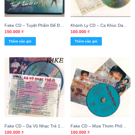
Fake CD – Tuyệt Phẩm Để Đời
Khánh Ly CD – Ca Khúc Da
– Giang Tử 2 (KGTH9)
Vàng 1 – Tình khúc Trịnh Công
150.000
₫
100.000
₫
Sơn (FAKE) KGTH9
Thêm vào giỏ
Thêm vào giỏ
Fake CD – Dạ Vũ Nhạc Trẻ 12
Fake CD – Mưa Thơm Phố
(ASIA)
Huế – Quang Linh – Thu Hiền
100.000
₫
100.000
₫