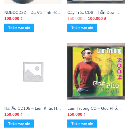
NDBDCD22 – Dạ Vũ Tình Hè
Cây Trúc CD6 – Tiễn Đưa –
(FAKE)
The Best Of Đàm Vĩnh Hưng –
Giá
Giá
100.000
₫
150.000
₫
100.000
₫
gốc
hiện
Bằng Kiều – Vũ Hà – Mỹ Tâm
là:
tại
Thêm vào giỏ
Thêm vào giỏ
150.000 ₫.
là:
100.000 ₫.
Hải Âu CD105 – Liên Khúc Hải
Lam Truong CD – Góc Phố
Âu 4 – Liên Khúc Dân Ca –
Rêu Xanh (FAKE USA)
150.000
₫
150.000
₫
Hương Lan – Hoài Nam – Mỹ
Thêm vào giỏ
Thêm vào giỏ
Huyền (FAKE)