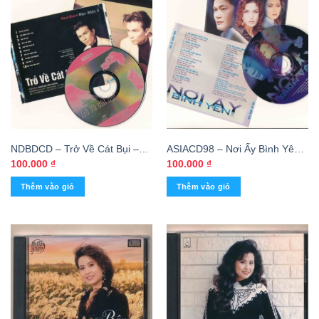
NDBDCD – Trở Về Cát Bụi –
ASIACD98 – Nơi Ấy Bình Yên
Mạnh Quỳnh Đặc Biệt 5
(Fake USA)
100.000
₫
100.000
₫
(FAKE)
Thêm vào giỏ
Thêm vào giỏ