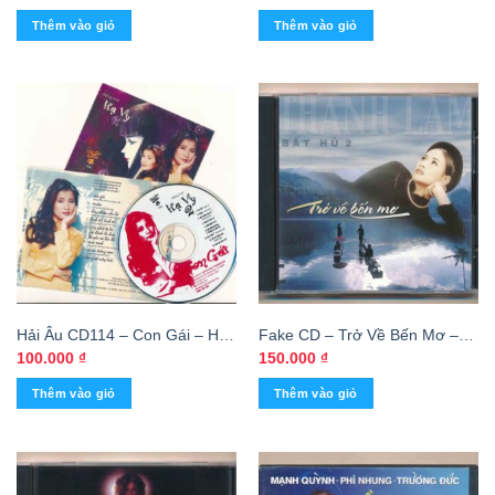
Thêm vào giỏ
Thêm vào giỏ
Hải Âu CD114 – Con Gái – Hạ
Fake CD – Trở Về Bến Mơ –
Vy 2 (FAKE USA)
Thanh Lam Bất Hủ 2 (KGTH9)
100.000
₫
150.000
₫
Thêm vào giỏ
Thêm vào giỏ