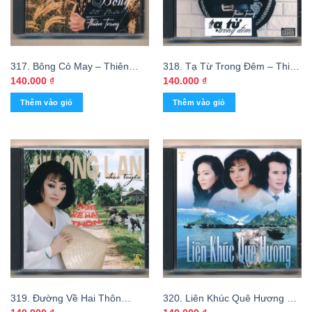
317. Bông Cỏ May – Thiên
318. Tạ Từ Trong Đêm – Thiên
Trang (Fake USA)
Trang (BC Collection)
140.000
₫
140.000
₫
Thêm vào giỏ
Thêm vào giỏ
319. Đường Về Hai Thôn
320. Liên Khúc Quê Hương –
(Fake USA)
Hương Lan – Tuấn Vũ – Mỹ