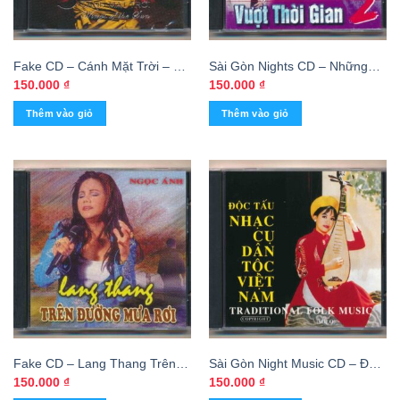
Fake CD – Cánh Mặt Trời – 5
Sài Gòn Nights CD – Những
Dòng Kẻ (KGTH9)
Tình Khúc Vượt Thời Gian 2
150.000
₫
150.000
₫
(KGTH9)
Thêm vào giỏ
Thêm vào giỏ
Fake CD – Lang Thang Trên
Sài Gòn Night Music CD – Độc
Đường Mưa Rơi – Ngọc Ánh
Tấu Nhạc Cụ Dân Tộc Việt
150.000
₫
150.000
₫
Nam (KGTH9)