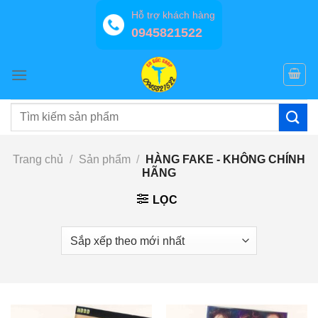
Bỏ
Hỗ trợ khách hàng
qua
0945821522
nội
dung
Tìm
kiếm:
Trang chủ
/
Sản phẩm
/
HÀNG FAKE - KHÔNG CHÍNH
HÃNG
LỌC