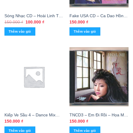
Sóng Nhạc CD – Hoài Linh Tác
Fake USA CD – Ca Dao Hồng
Phẩm Để Đời
– Hồng Nhung
Giá
Giá
150.000
₫
100.000
₫
150.000
₫
gốc
hiện
là:
tại
Thêm vào giỏ
Thêm vào giỏ
150.000 ₫.
là:
100.000 ₫.
Kiếp Ve Sầu 4 – Dance Mix
TNCD3 – Em Đi Rồi – Họa Mi
2001 (FAKE USA)
(BÌA GỐC KHÔNG CD)
150.000
₫
150.000
₫
Thêm vào giỏ
Thêm vào giỏ