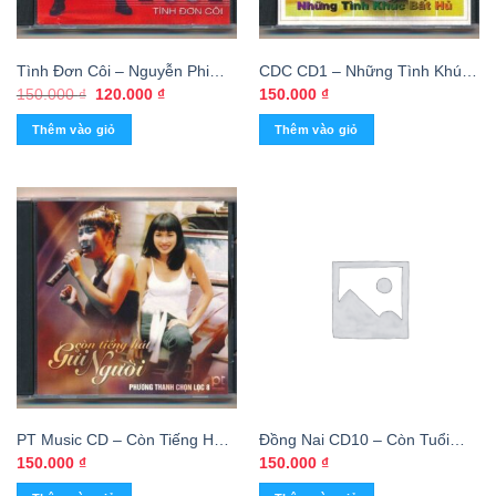
Tình Đơn Côi – Nguyễn Phi
CDC CD1 – Những Tình Khúc
Hùng 2001 (FAKE USA)
Bất Hủ – Lam Trường
Giá
Giá
150.000
₫
120.000
₫
150.000
₫
gốc
hiện
KGTH9
là:
tại
Thêm vào giỏ
Thêm vào giỏ
150.000 ₫.
là:
120.000 ₫.
PT Music CD – Còn Tiếng Hát
Đồng Nai CD10 – Còn Tuổi
Gửi Người – Phương Thanh
Nào Cho Em – Đan Trường –
150.000
₫
150.000
₫
Thu Hà