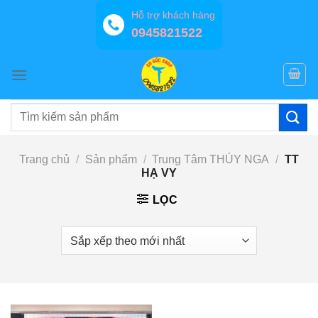
Bỏ
Hỗ trợ khách hàng
qua
0945821522
nội
dung
Tìm
kiếm:
Trang chủ
/
Sản phẩm
/
Trung Tâm THÚY NGA
/
TT
HẠ VY
LỌC