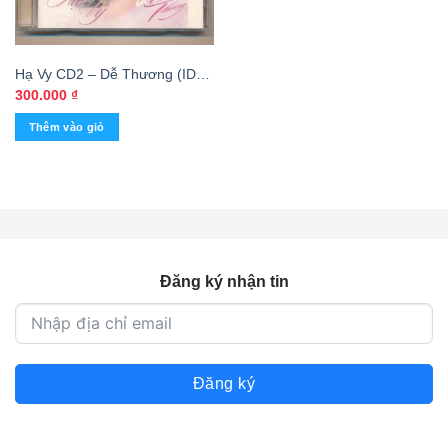
Hạ Vy CD2 – Dễ Thương (IDM)
KGVHC
300.000
₫
Thêm vào giỏ
Đăng ký nhận tin
Đăng ký