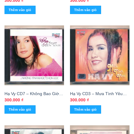
300.000
₫
300.000
₫
Thêm vào giỏ
Thêm vào giỏ
Hạ Vy CD7 – Không Bao Giờ
Hạ Vy CD3 – Mưa Tình Yêu
Quên Anh (KGTUS)
(KGTUS)
300.000
₫
300.000
₫
Thêm vào giỏ
Thêm vào giỏ