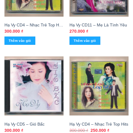
Hạ Vy CD4 – Nhạc Trẻ Top Hits
Hạ Vy CD11 – Mẹ Là Tình Yêu
(KGTUS)
300.000
₫
270.000
₫
Thêm vào giỏ
Thêm vào giỏ
Hạ Vy CD5 – Gió Bấc
Hạ Vy CD4 – Nhạc Trẻ Top Hits
Giá
Giá
300.000
₫
300.000
₫
250.000
₫