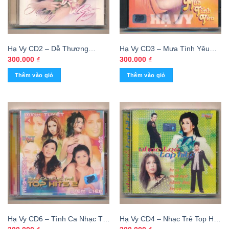
Hạ Vy CD2 – Dễ Thương
Hạ Vy CD3 – Mưa Tình Yêu
(KGTH9)
(KGTH9)
300.000
₫
300.000
₫
Thêm vào giỏ
Thêm vào giỏ
Hạ Vy CD6 – Tình Ca Nhạc Trẻ
Hạ Vy CD4 – Nhạc Trẻ Top Hits
Top Hits 2 (KGTH9)
(KGTH9)