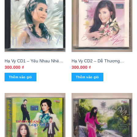
Hạ Vy CD1 – Yêu Nhau Nhé
Hạ Vy CD2 – Dễ Thương
Anh (KGTUS)
(KGTUS)
300.000
₫
300.000
₫
Thêm vào giỏ
Thêm vào giỏ