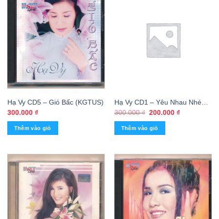
Hạ Vy CD5 – Gió Bấc (KGTUS)
Hạ Vy CD1 – Yêu Nhau Nhé
Anh (Taiwan, Trầy) KGTUS
Giá
Giá
300.000
₫
300.000
₫
200.000
₫
gốc
hiện
là:
tại
Thêm vào giỏ
Thêm vào giỏ
300.000 ₫.
là:
200.000 ₫.