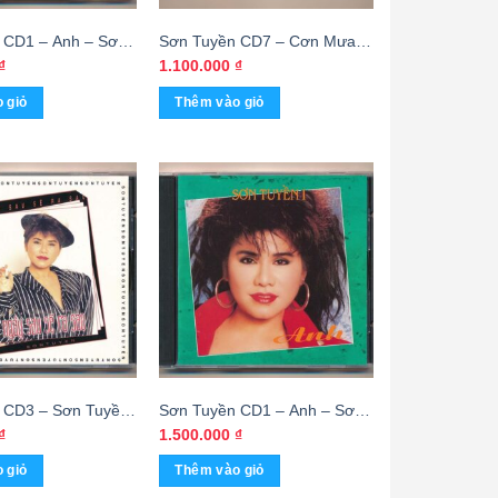
 CD1 – Anh – Sơn
Sơn Tuyền CD7 – Cơn Mưa
e By Distronic)
Phùng (3G) – cái
₫
1.100.000
₫
 giỏ
Thêm vào giỏ
 CD3 – Sơn Tuyền
Sơn Tuyền CD1 – Anh – Sơn
 Ngày Sau Sẽ Ra
Tuyền (Made By Distronic)
₫
1.500.000
₫
By Distronic)
 giỏ
Thêm vào giỏ