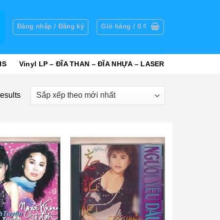
g
Đăng nhập / Đăng ký
Giỏ hàng /
0
₫
HS
Vinyl LP – ĐĨA THAN – ĐĨA NHỰA – LASER
esults