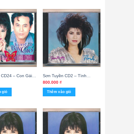
 CD24 – Con Gái
Sơn Tuyền CD2 – Tình
Sơn Tuyền – Thái
(Nimbus) KGTUS
800.000
₫
I) KGTUS
 giỏ
Thêm vào giỏ