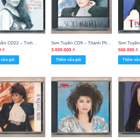
yền CD22 – Tình
Sơn Tuyền CD9 – Thành Phố
Sơn Tuyền
Mắt Em (ADCA)
Buồn (3G***) KGTUS
(Taiwan) 
0
₫
3.000.000
₫
500.000
₫
vào giỏ
Thêm vào giỏ
Thêm vào