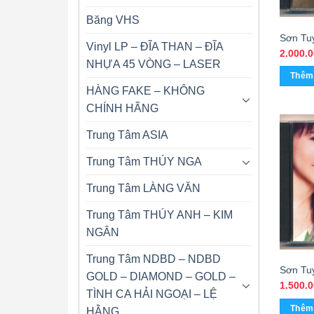
Băng VHS
Sơn Tu
Vinyl LP – ĐĨA THAN – ĐĨA
Tuyền 
2.000.
NHỰA 45 VÒNG – LASER
Thêm 
HÀNG FAKE – KHÔNG
CHÍNH HÃNG
Trung Tâm ASIA
Trung Tâm THÚY NGA
Trung Tâm LÀNG VĂN
Trung Tâm THÚY ANH – KIM
NGÂN
Trung Tâm NDBD – NDBD
Sơn Tu
GOLD – DIAMOND – GOLD –
Đời Tô
1.500.
TÌNH CA HẢI NGOẠI – LỆ
Thêm 
HẰNG