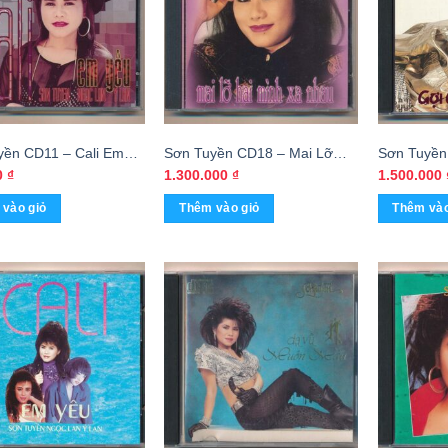
yền CD11 – Cali Em
Sơn Tuyền CD18 – Mai Lỡ
Sơn Tuyền
Sơn Tuyền – Ngọc Lan
Hai Mình Xa Nhau (3G)
Vương Khu
0
₫
1.300.000
₫
1.500.000
 (3 Góc, Bìa TB)
KGTUS
(Gợi Giấc 
vào giỏ
Thêm vào giỏ
Thêm vào
Nhũ) KGT