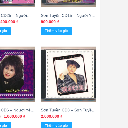
 CD25 – Người
Sơn Tuyền CD15 – Người Yêu
Đơn – Sơn Tuyền –
Dấu (3 Góc) KGTH9
Giá
Giá
400.000
₫
900.000
₫
gốc
hiện
ền (ADCA, Trầy)
là:
tại
 giỏ
Thêm vào giỏ
800.000 ₫.
là:
400.000 ₫.
 CD6 – Người Yêu
Sơn Tuyền CD3 – Sơn Tuyền
G, Trầy) KGTUS
Đặc Biệt – Ngày Sau Sẽ Ra
Giá
Giá
₫
1.000.000
₫
2.000.000
₫
gốc
hiện
Sao (Made By Distronic)
là:
tại
 giỏ
Thêm vào giỏ
KGTUS