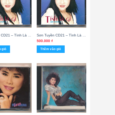
 CD21 – Tình Là Gì
Sơn Tuyền CD21 – Tình Là Gì
KGTUS
(Nimnbus) KGTUS
500.000
₫
 giỏ
Thêm vào giỏ