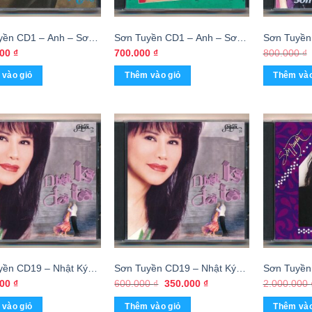
yền CD1 – Anh – Sơn
Sơn Tuyền CD1 – Anh – Sơn
Sơn Tuyền
(3 Góc, F1) KGTUS
Tuyền (Nimbus) KGTUS
Không Cô 
000
₫
700.000
₫
800.000
₫
Thanh Tuy
vào giỏ
Thêm vào giỏ
Thêm vào
KGTUS
yền CD19 – Nhật Ký
Sơn Tuyền CD19 – Nhật Ký
Sơn Tuyền
i (3G) KGTUS
Đời Tôi (DADR, Trầy) KGTH9
Cô Đơn (3
Giá
Giá
000
₫
600.000
₫
350.000
₫
2.000.000
gốc
hiện
là:
tại
vào giỏ
Thêm vào giỏ
Thêm vào