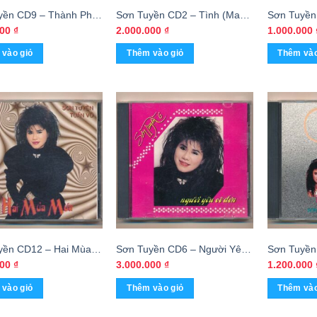
yền CD9 – Thành Phố
Sơn Tuyền CD2 – Tình (Made
Sơn Tuyền
3G) KGTUS
By Distronic) KGTUS
Nhung (Ni
000
₫
2.000.000
₫
1.000.000
vào giỏ
Thêm vào giỏ
Thêm vào
yền CD12 – Hai Mùa
Sơn Tuyền CD6 – Người Yêu
Sơn Tuyền
Sơn Tuyền – Tuấn Vũ
Cô Đơn (Made By Distronic,
Yêu – Sơn
000
₫
3.000.000
₫
1.200.000
, Bìa Tái Bản) KGTUS
Bìa Hồng) KGTUS
– Ý Lan (
vào giỏ
Thêm vào giỏ
Thêm vào