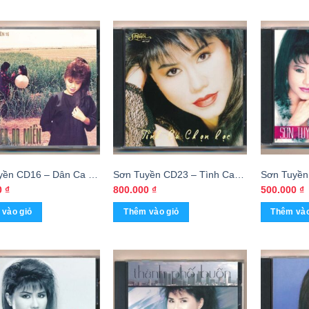
yền CD16 – Dân Ca 3
Sơn Tuyền CD23 – Tình Ca
Sơn Tuyền
DADR) KGTUS
Chọn Lọc (ADCA) KGTUS –
Bây Giờ – 
0
₫
800.000
₫
500.000
₫
cái
Châu (IFP
vào giỏ
Thêm vào giỏ
Thêm vào