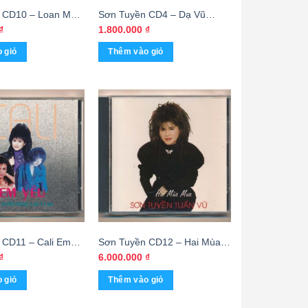
 CD10 – Loan Mắt
Sơn Tuyền CD4 – Dạ Vũ
mbus) KGTUS
Muôn Màu (3G, bìa F1)
₫
1.800.000
₫
KGTUS
 giỏ
Thêm vào giỏ
 CD11 – Cali Em
Sơn Tuyền CD12 – Hai Mùa
 Tuyền – Ngọc Lan
Mưa – Sơn Tuyền – Tuấn Vũ
₫
6.000.000
₫
3 Góc) KGTUS
(3 Góc, F1) KGTUS
 giỏ
Thêm vào giỏ