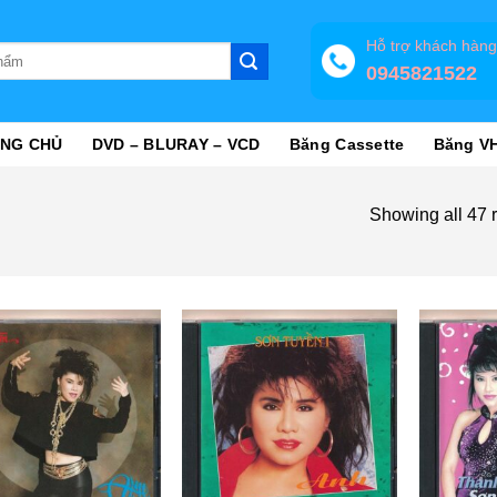
Hỗ trợ khách hàn
0945821522
NG CHỦ
DVD – BLURAY – VCD
Băng Cassette
Băng V
Showing all 47 r