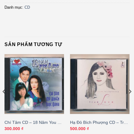
Danh mục:
CD
SẢN PHẨM TƯƠNG TỰ
Chí Tâm CD – 18 Năm You &
Hạ Đỏ Bích Phượng CD – True
Me (KGVHC) – cái
Love – cái
300.000
₫
500.000
₫