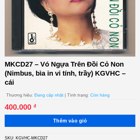
MKCD27 – Vó Ngựa Trên Đồi Cỏ Non
(Nimbus, bìa in vi tính, trầy) KGVHC –
cái
Thương hiệu:
Đang cập nhật
| Tình trạng:
Còn hàng
400.000
₫
Thêm vào giỏ
SKU:
KGVHC-MKCD27