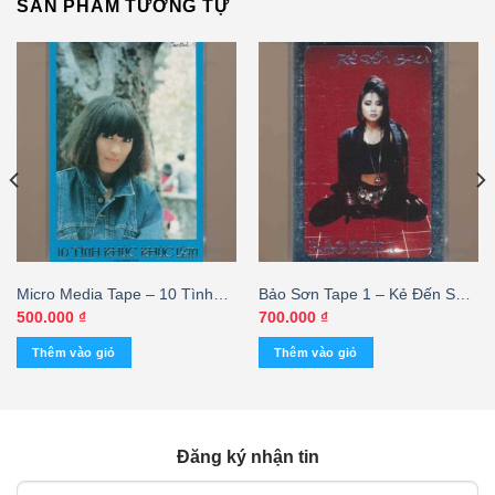
SẢN PHẨM TƯƠNG TỰ
Micro Media Tape – 10 Tình
Bảo Sơn Tape 1 – Kẻ Đến Sau
Khúc Khúc Lan – Julie – Duy
(KGTUS)
500.000
₫
700.000
₫
Quang – Khúc Lan (KGAN) –
Thêm vào giỏ
Thêm vào giỏ
cái
Đăng ký nhận tin