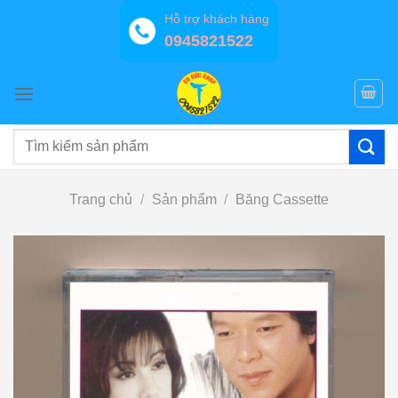
Bỏ
Hỗ trợ khách hàng
qua
0945821522
nội
dung
Tìm
kiếm:
Trang chủ
/
Sản phẩm
/
Băng Cassette