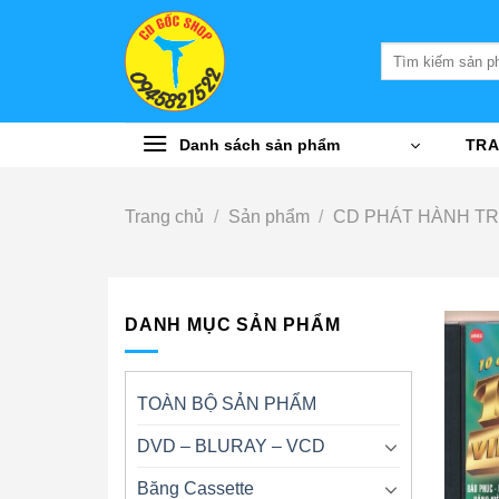
Bỏ
qua
Tìm
nội
kiếm:
dung
Danh sách sản phẩm
TRA
Trang chủ
/
Sản phẩm
/
CD PHÁT HÀNH T
DANH MỤC SẢN PHẨM
TOÀN BỘ SẢN PHẨM
DVD – BLURAY – VCD
Băng Cassette