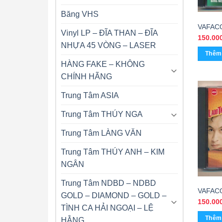
Băng VHS
VAFACO
Vinyl LP – ĐĨA THAN – ĐĨA
98 – 1
150.00
NHỰA 45 VÒNG – LASER
Vol 2
Thêm 
HÀNG FAKE – KHÔNG
CHÍNH HÃNG
Trung Tâm ASIA
Trung Tâm THÚY NGA
Trung Tâm LÀNG VĂN
Trung Tâm THÚY ANH – KIM
NGÂN
Trung Tâm NDBD – NDBD
VAFACO
GOLD – DIAMOND – GOLD –
Lam Tr
150.00
TÌNH CA HẢI NGOẠI – LỆ
Quang 
Thêm 
HẰNG