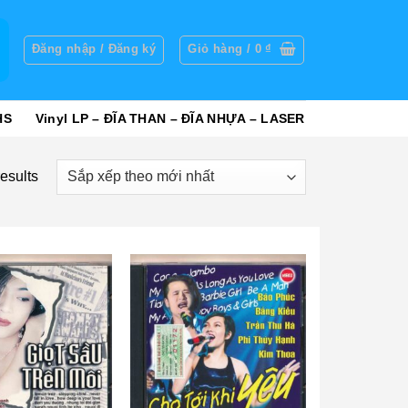
g
Đăng nhập / Đăng ký
Giỏ hàng /
0
₫
HS
Vinyl LP – ĐĨA THAN – ĐĨA NHỰA – LASER
esults