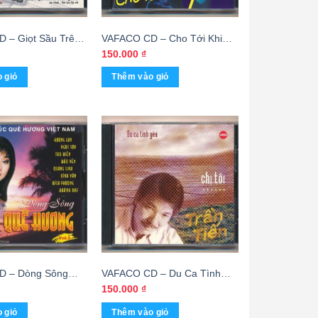
 – Giọt Sầu Trên
VAFACO CD – Cho Tới Khi
9)
Yêu
150.000
₫
 giỏ
Thêm vào giỏ
D – Dòng Sông
VAFACO CD – Du Ca Tình
 Vol 5 (KGTH9) –
Yêu – Chị Tôi – Trần Tiến
150.000
₫
 giỏ
Thêm vào giỏ