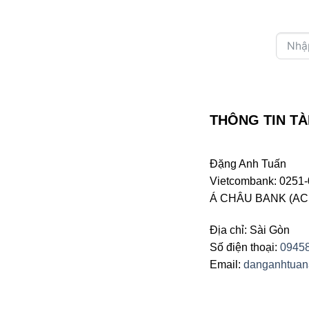
Trung Tâm MÂY – NL Musique
Trung Tâm MAI KHANH
Trung Tâm LỆ THU – MAI
HƯƠNG – KIM TƯỚC –
QUỲNH GIAO – NGỌC MINH
THÔNG TIN TÀ
Trung Tâm Ý – MAXIM’S –
WASHINGTON
Đặng Anh Tuấn
Trung Tâm MÂY NGÀN
Vietcombank: 0251-
PHƯƠNG – TRANG CHÂU
Á CHÂU BANK (ACB 
Trung Tâm Cs THANH LAN –
Địa chỉ: Sài Gòn
CAM THƠ
Số điện thoại:
0945
Trung Tâm THÙY DƯƠNG –
Email:
danganhtua
YÊU ĐỜI – THẾ HỆ TRẺ
Trung Tâm MAI – TOP LASER –