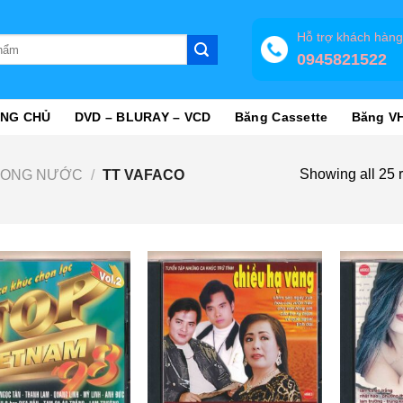
Hỗ trợ khách hàn
0945821522
NG CHỦ
DVD – BLURAY – VCD
Băng Cassette
Băng V
Showing all 25 r
RONG NƯỚC
/
TT VAFACO