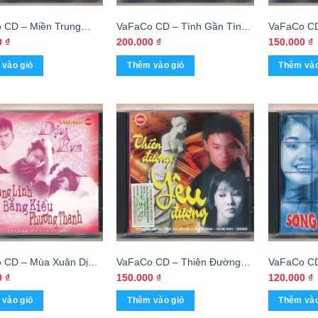
 CD – Miền Trung
VaFaCo CD – Tình Gần Tình
VaFaCo CD
 Nhớ Vol2
Xa – cái
Yêu
0
₫
200.000
₫
150.000
₫
vào giỏ
Thêm vào giỏ
Thêm vào
 CD – Mùa Xuân Dịu
VaFaCo CD – Thiên Đường
VaFaCo CD
i
Yêu Đương
Giọt Tình 
0
₫
150.000
₫
120.000
₫
vào giỏ
Thêm vào giỏ
Thêm vào