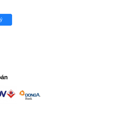
ý
oán