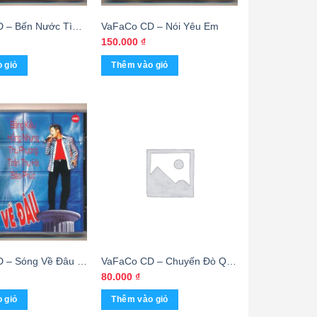
 – Bến Nước Tình
VaFaCo CD – Nói Yêu Em
150.000
₫
 giỏ
Thêm vào giỏ
 – Sóng Về Đâu –
VaFaCo CD – Chuyến Đò Quê
Xanh – cái
Hương (Tái bản) – cái
80.000
₫
 giỏ
Thêm vào giỏ