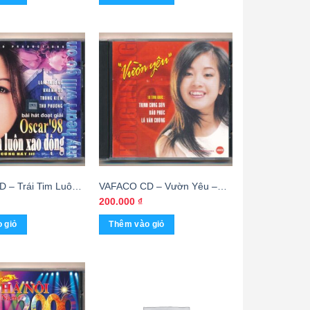
 – Trái Tim Luôn
VAFACO CD – Vườn Yêu –
 cái
Hồng Nhung – cái
200.000
₫
 giỏ
Thêm vào giỏ