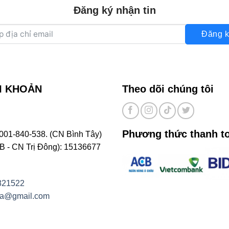
Đăng ký nhận tin
Đăng k
I KHOẢN
Theo dõi chúng tôi
Phương thức thanh t
001-840-538. (CN Bình Tây)
- CN Trị Đông): 15136677
821522
na@gmail.com