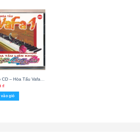
 CD – Hòa Tấu Vafa 1
ấu Liên Khúc Disco –
0
₫
a Cha – cái
vào giỏ