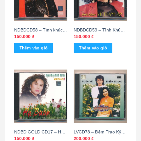
NDBDCD58 – Tình khúc
NDBDCD59 – Tình Khúc
Ngô Thụy Miên
Vũ Thành An
150.000
₫
150.000
₫
Thêm vào giỏ
Thêm vào giỏ
NDBD GOLD CD17 – Hạ
LVCD78 – Đêm Trao Kỷ
Buồn – Những Tình Khúc
Niệm – Tuấn Vũ – Thiên
150.000
₫
200.000
₫