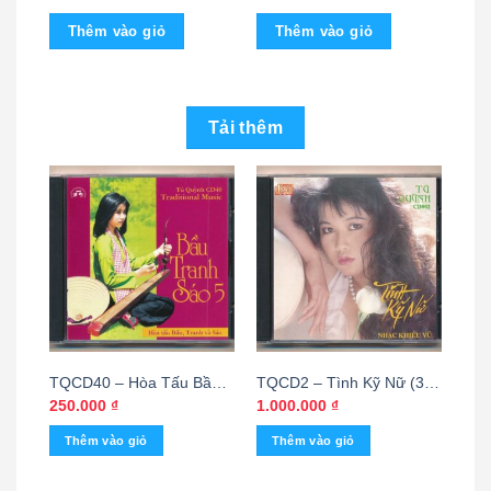
Áo Trắng Học Trò – Thanh
Trang
Tuyền
Thêm vào giỏ
Thêm vào giỏ
Tải thêm
TQCD40 – Hòa Tấu Bầu
TQCD2 – Tình Kỹ Nữ (3
Tranh Sáo 5 (KGTUS)
Góc Thiếu) KGTUS
250.000
₫
1.000.000
₫
Thêm vào giỏ
Thêm vào giỏ