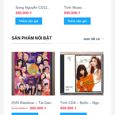
Song Nguyễn CD11 –
Tình Music
Ngày Mai Em Đi
Collections CD02 –
350.000
₫
500.000
₫
(Taiwan)
Liên Khúc Quê
Thêm vào giỏ
Thêm vào giỏ
Hương – Cha Cha
Cha (Bộ 2CD)
KGTUS
SẢN PHẨM NỔI BẬT
xem tất cả
DVD Rainbow – Tài Danh
Tình CD4 – Buồn – Ngọc
Hội Ngộ (USED)
Lan – Ý Lan (Taiwan)
Giá
Giá
570.000
₫
300.000
₫
400.000
₫
gốc
hiện
KGTUS
là:
tại
Thêm vào giỏ
Thêm vào giỏ