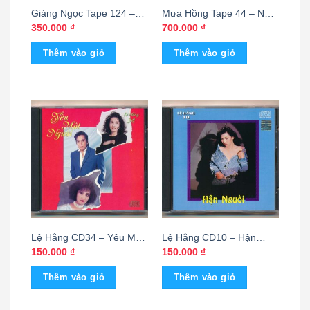
Giáng Ngọc Tape 124 –
Mưa Hồng Tape 44 – Nhớ
Cơn Bão Tuyết – Thái Tài
Về Em – Ngọc Sơn
350.000
₫
700.000
₫
2 (KGTH9)
(KGTUS)
Thêm vào giỏ
Thêm vào giỏ
Lệ Hằng CD34 – Yêu Một
Lệ Hằng CD10 – Hận
Người
Người
150.000
₫
150.000
₫
Thêm vào giỏ
Thêm vào giỏ