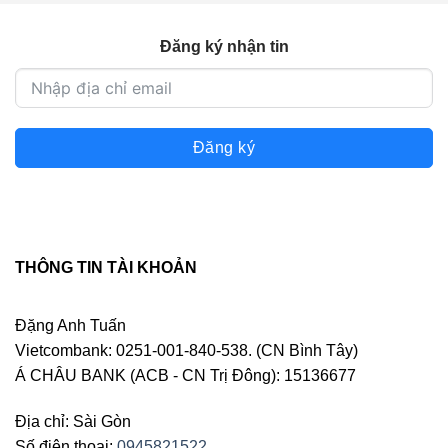
Đăng ký nhận tin
Đăng ký
THÔNG TIN TÀI KHOẢN
Đặng Anh Tuấn
Vietcombank: 0251-001-840-538. (CN Bình Tây)
Á CHÂU BANK (ACB - CN Trị Đông): 15136677
Địa chỉ: Sài Gòn
Số điện thoại:
0945821522