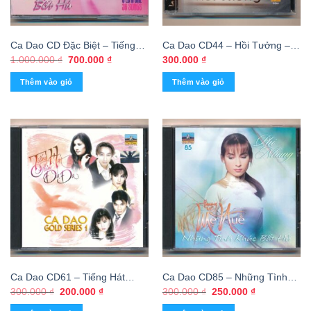
Ca Dao CD Đặc Biệt – Tiếng
Ca Dao CD44 – Hồi Tưởng –
Hát Bất Hủ – Ngọc Lan (3 CD)
Lâm Gia Minh
Giá
Giá
1.000.000
₫
700.000
₫
300.000
₫
gốc
hiện
KGTH9
là:
tại
Thêm vào giỏ
Thêm vào giỏ
1.000.000 ₫.
là:
700.000 ₫.
Ca Dao CD61 – Tiếng Hát
Ca Dao CD85 – Những Tình
Chim Đa Đa (Trầy) KGTH9
Khúc Bất Hủ – Thương Về Mẹ
Giá
Giá
Giá
Giá
300.000
₫
200.000
₫
300.000
₫
250.000
₫
gốc
hiện
gốc
hiện
Huế – Phi Nhung (Trầy)
là:
tại
là:
tại