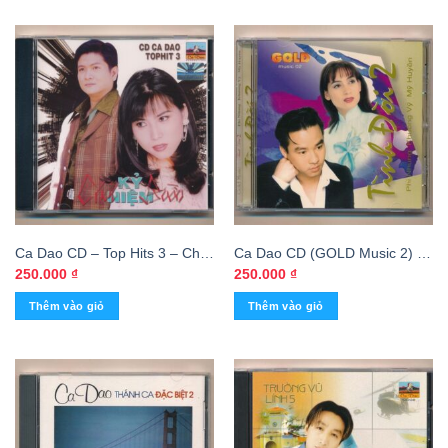
Ca Dao CD – Top Hits 3 – Chút
Ca Dao CD (GOLD Music 2) –
Kỷ Niệm Buồn (KGDH)
Tình Đời 2 – Phi Nhung – Mỹ
250.000
₫
250.000
₫
Huyền – Khương Vĩ (KGTUS)
Thêm vào giỏ
Thêm vào giỏ