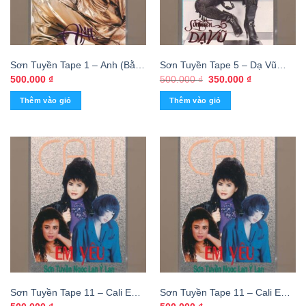
Sơn Tuyền Tape 1 – Anh (Bằng
Sơn Tuyền Tape 5 – Dạ Vũ
Trắng) KGKSV
(KGFR)
Giá
Giá
500.000
₫
500.000
₫
350.000
₫
gốc
hiện
là:
tại
Thêm vào giỏ
Thêm vào giỏ
500.000 ₫.
là:
350.000 ₫.
Sơn Tuyền Tape 11 – Cali Em
Sơn Tuyền Tape 11 – Cali Em
Yêu – Sơn Tuyền – Ngọc Lan –
Yêu – Sơn Tuyền – Ngọc Lan –