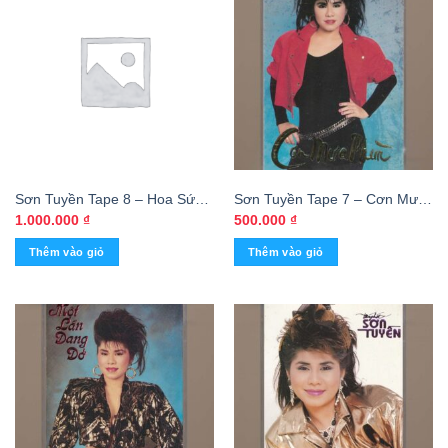
Sơn Tuyền Tape 8 – Hoa Sứ
Sơn Tuyền Tape 7 – Cơn Mưa
Nhà Nàng (KGMG) – cái
Phùn (Băng Trắng) KGTUS
1.000.000
₫
500.000
₫
Thêm vào giỏ
Thêm vào giỏ