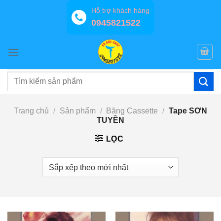
Bỏ
Hỗ trợ khách hàng
qua
0945821522
nội
dung
Tìm
kiếm:
Trang chủ
/
Sản phẩm
/
Băng Cassette
/
Tape SƠN
TUYỀN
LỌC