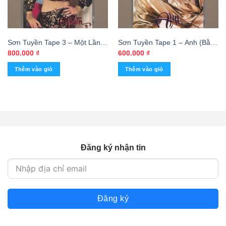
Sơn Tuyền Tape 3 – Một Lần
Sơn Tuyền Tape 1 – Anh (Bằng
Dang Dở (KGTUS)
Đen) KGTUS
800.000
₫
600.000
₫
Thêm vào giỏ
Thêm vào giỏ
Đăng ký nhận tin
Đăng ký