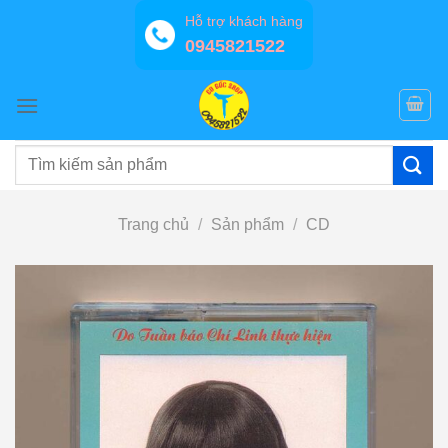
Bỏ
Hỗ trợ khách hàng
qua
0945821522
nội
dung
Tìm
kiếm:
Trang chủ
/
Sản phẩm
/
CD