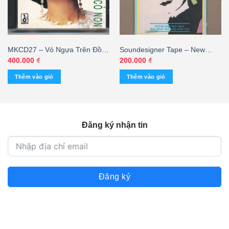
MKCD27 – Vó Ngựa Trên Đồi
Soundesigner Tape – New
Cỏ Non (Nimbus, bìa in vi tính,
Wave 11 (KGTUS) – cái
400.000
₫
200.000
₫
trầy) KGVHC – cái
Thêm vào giỏ
Thêm vào giỏ
Đăng ký nhận tin
Đăng ký