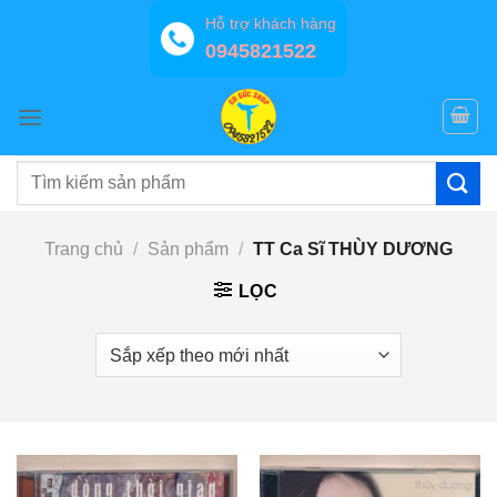
Bỏ
Hỗ trợ khách hàng
qua
0945821522
nội
dung
Tìm
kiếm:
Trang chủ
/
Sản phẩm
/
TT Ca Sĩ THÙY DƯƠNG
LỌC