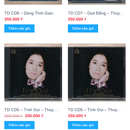
TD CD8 – Dòng Thời Gian
TD CD7 – Giọt Đắng – Thùy
1950 – Thùy Dương
Dương
350.000
₫
350.000
₫
Thêm vào giỏ
Thêm vào giỏ
TD CD5 – Tình Gọi – Thùy
TD CD5 – Tình Gọi – Thùy
Dương (KHÔNG BÌA GỐC)
Dương
Giá
Giá
350.000
₫
200.000
₫
350.000
₫
gốc
hiện
KGMG
là:
tại
Thêm vào giỏ
Thêm vào giỏ
350.000 ₫.
là: