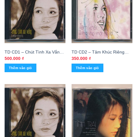
TD CD1 – Chút Tình Xa Vắng
TD CD2 – Tâm Khúc Riêng
– Thùy Dương (KGTH9)
Cho Một Người – Thùy Dương
500.000
₫
350.000
₫
(KGTUS)
Thêm vào giỏ
Thêm vào giỏ