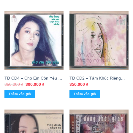
200.000 ₫.
TD CD4 – Cho Em Còn Yêu –
TD CD2 – Tâm Khúc Riêng
Thùy Dương (Trầy nhẹ)
Cho Một Người – Thùy Dương
Giá
Giá
350.000
₫
300.000
₫
350.000
₫
gốc
hiện
KGTUS
là:
tại
Thêm vào giỏ
Thêm vào giỏ
350.000 ₫.
là:
300.000 ₫.