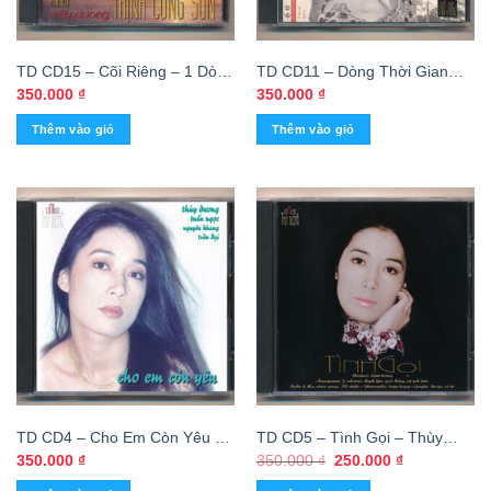
TD CD15 – Cõi Riêng – 1 Dòng
TD CD11 – Dòng Thời Gian
Nhạc 1 Tiếng Hát Trịnh Công
1960 – Vol 1 – Thùy Dương
350.000
₫
350.000
₫
Sơn – Thùy Dương (KGTUS)
(KGTUS)
Thêm vào giỏ
Thêm vào giỏ
TD CD4 – Cho Em Còn Yêu –
TD CD5 – Tình Gọi – Thùy
Thùy Dương (KGTUS)
Dương (Trầy) KGTUS
Giá
Giá
350.000
₫
350.000
₫
250.000
₫
gốc
hiện
là:
tại