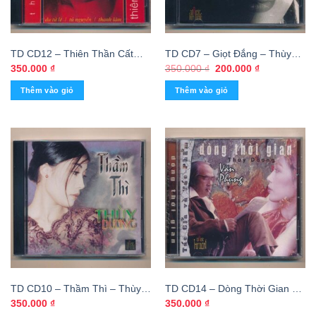
TD CD12 – Thiên Thần Cất
TD CD7 – Giọt Đắng – Thùy
Tiếng Kêu – Thùy Dương
Dương (Trầy) KGTUS
Giá
Giá
350.000
₫
350.000
₫
200.000
₫
gốc
hiện
(KGTUS)
là:
tại
Thêm vào giỏ
Thêm vào giỏ
350.000 ₫.
là:
200.000 ₫.
TD CD10 – Thầm Thì – Thùy
TD CD14 – Dòng Thời Gian –
Dương (KGTUS)
Tác Giả Tác Phẩm – Văn
350.000
₫
350.000
₫
Phụng – Thùy Dương (KGTUS)