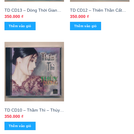
TD CD13 – Dòng Thời Gian
TD CD12 – Thiên Thần Cất
1960 – Vol 2 – Thùy Dương
Tiếng Kêu – Thùy Dương
350.000
₫
350.000
₫
Thêm vào giỏ
Thêm vào giỏ
TD CD10 – Thầm Thì – Thùy
Dương
350.000
₫
Thêm vào giỏ