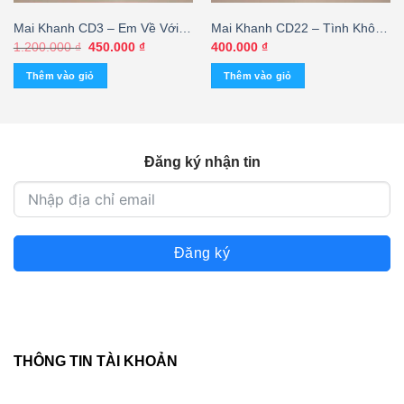
Mai Khanh CD3 – Em Về Với
Mai Khanh CD22 – Tình Không
Người (Taiwan, KHÔNG BÌA
Biên Giới – Khánh Ly – Lệ Thu
Giá
Giá
1.200.000
₫
450.000
₫
400.000
₫
gốc
hiện
SAU GỐC)
– Sĩ Phú (AD/CA) KGTUS
là:
tại
Thêm vào giỏ
Thêm vào giỏ
1.200.000 ₫.
là:
450.000 ₫.
Đăng ký nhận tin
Đăng ký
THÔNG TIN TÀI KHOẢN