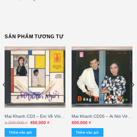
SẢN PHẨM TƯƠNG TỰ
Mai Khanh CD3 – Em Về Với
Mai Khanh CD26 – Ai Nói Với
Người (Taiwan, KHÔNG BÌA
Em (ADCA, Nimbus) KGTUS
Giá
Giá
1.200.000
₫
450.000
₫
800.000
₫
gốc
hiện
SAU GỐC)
là:
tại
Thêm vào giỏ
Thêm vào giỏ
1.200.000 ₫.
là: