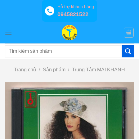
Bỏ
Hỗ trợ khách hàng
qua
0945821522
nội
dung
Tìm
kiếm:
Trang chủ
/
Sản phẩm
/
Trung Tâm MAI KHANH