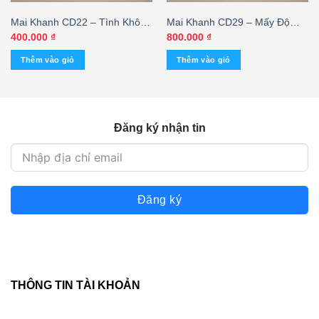
Mai Khanh CD22 – Tình Không
Mai Khanh CD29 – Mấy Độ
Biên Giới – Khánh Ly – Lệ Thu
Thu Về (ADCA) KGTUS
400.000
₫
800.000
₫
– Sĩ Phú (AD/CA) KGTUS
Thêm vào giỏ
Thêm vào giỏ
Đăng ký nhận tin
Đăng ký
THÔNG TIN TÀI KHOẢN