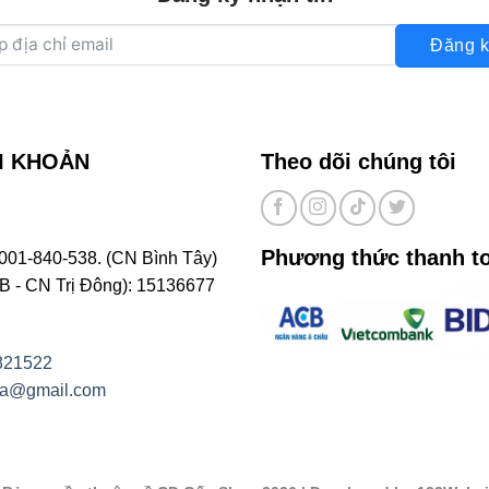
Đăng k
I KHOẢN
Theo dõi chúng tôi
Phương thức thanh t
001-840-538. (CN Bình Tây)
- CN Trị Đông): 15136677
821522
na@gmail.com