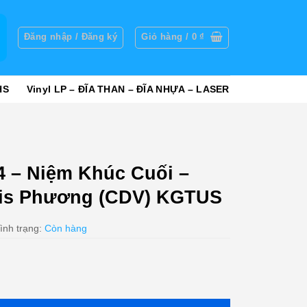
g
Đăng nhập / Đăng ký
Giỏ hàng /
0
₫
HS
Vinyl LP – ĐĨA THAN – ĐĨA NHỰA – LASER
 – Niệm Khúc Cuối –
vis Phương (CDV) KGTUS
ình trạng:
Còn hàng
Cuối - Khánh Ly - ELvis Phương (CDV) KGTUS số lượng