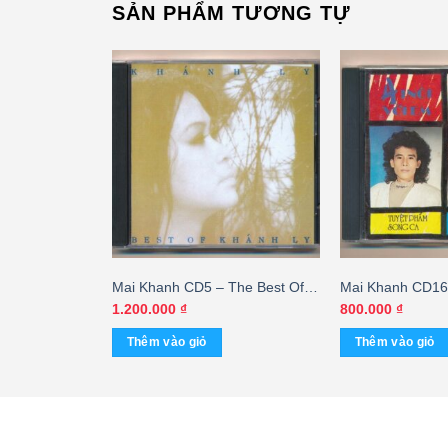
SẢN PHẨM TƯƠNG TỰ
ời Tình Viết
Mai Khanh CD5 – The Best Of
Mai Khanh CD16 
n (Taiwan)
Khánh Ly (JVC) KGTUS
Em (ADCA) KG
1.200.000
₫
800.000
₫
Thêm vào giỏ
Thêm vào giỏ