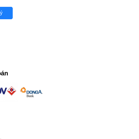
ý
oán