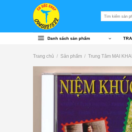
Bỏ
qua
Tìm
nội
kiếm:
dung
Danh sách sản phẩm
TRA
Trang chủ
/
Sản phẩm
/
Trung Tâm MAI KH