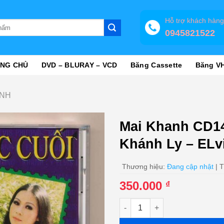
Hỗ trợ khách hàn
0945821522
NG CHỦ
DVD – BLURAY – VCD
Băng Cassette
Băng V
ANH
Mai Khanh CD14
Khánh Ly – EL
Thương hiệu:
Đang cập nhật
| T
350.000
₫
Mai Khanh CD14 - Niệm Khúc 