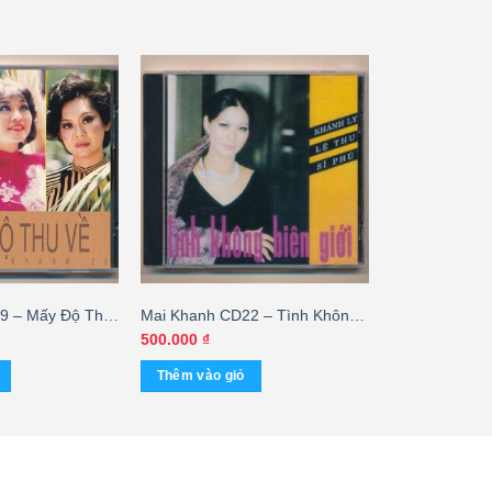
9 – Mấy Độ Thu
Mai Khanh CD22 – Tình Không
TUS
Biên Giới – Khánh Ly – Lệ Thu –
500.000
₫
Sĩ Phú (Taiwan) KGTUS
Thêm vào giỏ