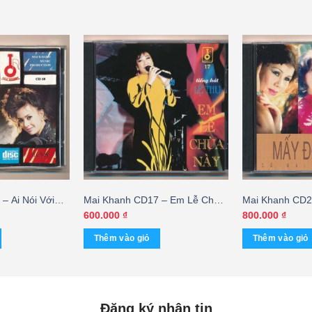
– Ai Nói Với
Mai Khanh CD17 – Em Lễ Chùa
Mai Khanh CD2
TUS
Này – Lệ Thu (DADR) KGVHC
Về (ADCA) KG
600.000
₫
800.000
₫
Thêm vào giỏ
Thêm vào giỏ
Đăng ký nhận tin