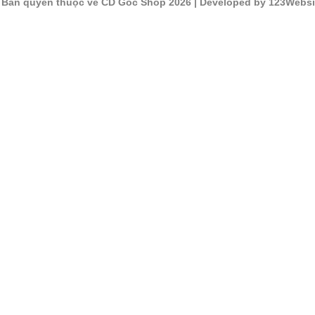
©
Bản quyền thuộc về CD Gốc Shop 2026
| Developed by 123Websi