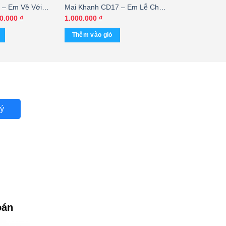
 – Em Về Với
Mai Khanh CD17 – Em Lễ Chùa
, KHÔNG BÌA
Này – Lệ Thu (Technidisc)
á
Giá
0.000
₫
1.000.000
₫
c
hiện
KGTUS
tại
Thêm vào giỏ
200.000 ₫.
là:
450.000 ₫.
ý
oán