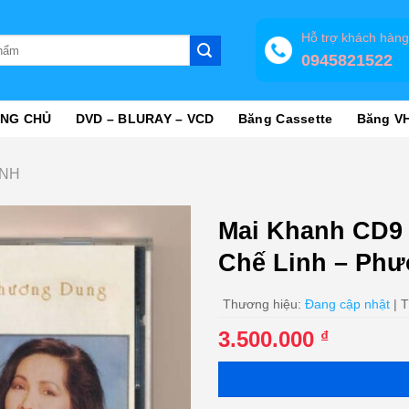
Hỗ trợ khách hàn
0945821522
NG CHỦ
DVD – BLURAY – VCD
Băng Cassette
Băng V
ANH
Mai Khanh CD9 
Chế Linh – Ph
Thương hiệu:
Đang cập nhật
| T
3.500.000
₫