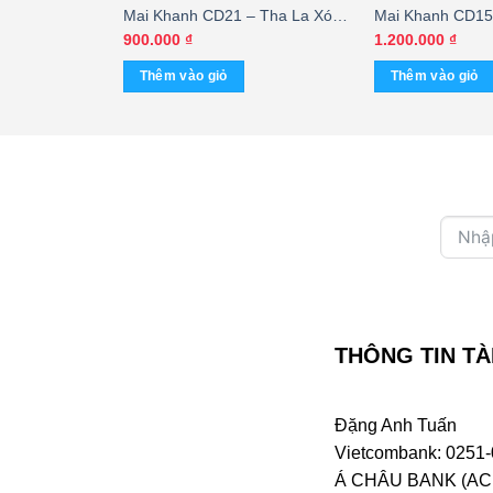
– Sắc Hoa
Mai Khanh CD21 – Tha La Xóm
Mai Khanh CD15 
inh – Phương
Đạo (Nimbus) KGTUS
Hương Lan (Tai
900.000
₫
1.200.000
₫
 KGTUS – cái
Thêm vào giỏ
Thêm vào giỏ
THÔNG TIN TÀ
Đặng Anh Tuấn
Vietcombank: 0251-
Á CHÂU BANK (ACB 