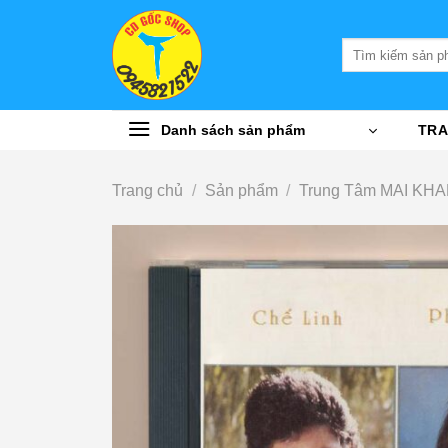
Bỏ
qua
Tìm
nội
kiếm:
dung
Danh sách sản phẩm
TRA
Trang chủ
/
Sản phẩm
/
Trung Tâm MAI KH