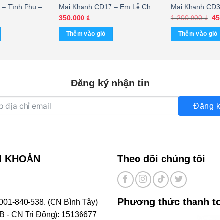
– Tình Phụ –
Mai Khanh CD17 – Em Lễ Chùa
Mai Khanh CD3
wan) KGTUS
Này – Lệ Thu (CDV) KGTUS
Người (Taiwan
Gi
350.000
₫
1.200.000
₫
45
gố
SAU GỐC)
là:
Thêm vào giỏ
Thêm vào giỏ
1.
Đăng ký nhận tin
Đăng k
I KHOẢN
Theo dõi chúng tôi
Phương thức thanh t
001-840-538. (CN Bình Tây)
- CN Trị Đông): 15136677