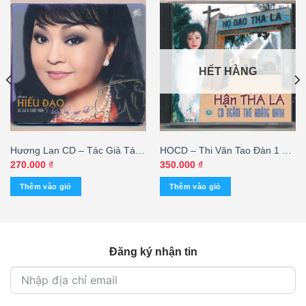
HẾT HÀNG
Hương Lan CD – Tác Giả Tác
HOCD – Thi Văn Tao Đàn 1 –
Phẩm 5 – Hiếu Đạo
Hận Tha La – Hoàng Oanh
270.000
₫
350.000
₫
(trầy nhẹ) KGVHC
Thêm vào giỏ
Thêm vào giỏ
Đăng ký nhận tin