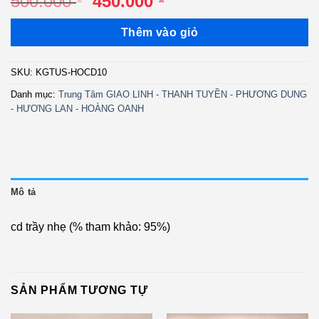
Giá
Giá
500.000
450.000
gốc
hiện
là:
tại
Thêm vào giỏ
500.000 ₫.
là:
450.000 ₫.
SKU:
KGTUS-HOCD10
Danh mục:
Trung Tâm GIAO LINH - THANH TUYỀN - PHƯƠNG DUNG
- HƯƠNG LAN - HOÀNG OANH
Mô tả
cd trầy nhẹ (% tham khảo: 95%)
SẢN PHẨM TƯƠNG TỰ