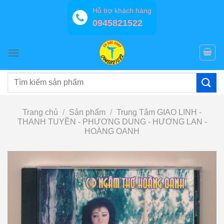
Bỏ
Hỗ trợ khách hàng
qua
0945821522
nội
dung
Tìm
kiếm:
Trang chủ
/
Sản phẩm
/
Trung Tâm GIAO LINH -
THANH TUYỀN - PHƯƠNG DUNG - HƯƠNG LAN -
HOÀNG OANH