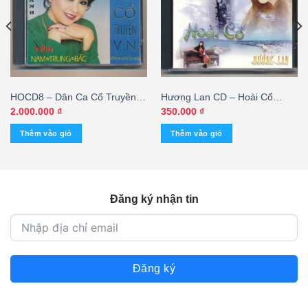
HOCD8 – Dân Ca Cổ Truyền –
Hương Lan CD – Hoài Cổ
Nam Trung Bắc – Hoàng Oanh
(IDM) KGTUS
2.000.000
₫
350.000
₫
(Bìa Nhũ – 3 góc) KGVSH
Thêm vào giỏ
Thêm vào giỏ
Đăng ký nhận tin
Đăng ký