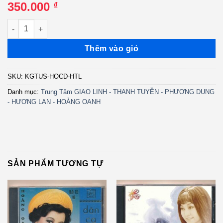
350.000
₫
HOCD - Thi Văn Tao Đàn 1 - Hận Tha La - Hoàng Oanh (IDM) K
Thêm vào giỏ
SKU:
KGTUS-HOCD-HTL
Danh mục:
Trung Tâm GIAO LINH - THANH TUYỀN - PHƯƠNG DUNG
- HƯƠNG LAN - HOÀNG OANH
SẢN PHẨM TƯƠNG TỰ