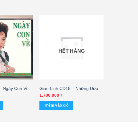
HẾT HÀNG
– Ngày Con Về
Giao Linh CD15 – Những Đứa
Con Của Mẹ (ADCA) KGTUS –
1.700.000
₫
cái
Thêm vào giỏ