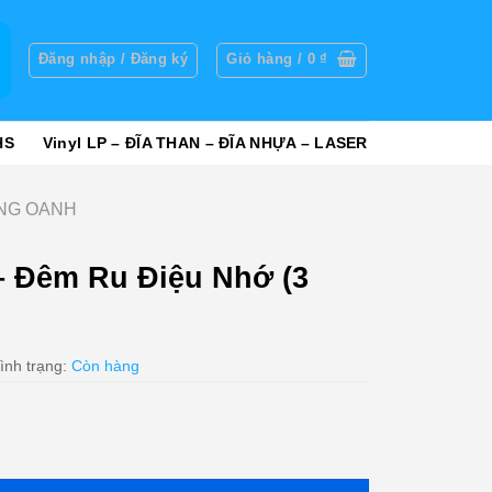
g
Đăng nhập / Đăng ký
Giỏ hàng /
0
₫
HS
Vinyl LP – ĐĨA THAN – ĐĨA NHỰA – LASER
ÀNG OANH
– Đêm Ru Điệu Nhớ (3
ình trạng:
Còn hàng
 Nhớ (3 Góc) KGTUS số lượng