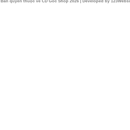
©
Bản quyền thuộc về CD Gốc Shop 2026
| Developed by 123Websi