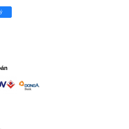
ý
oán