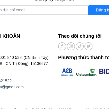
Đăng k
I KHOẢN
Theo dõi chúng tôi
Phương thức thanh t
001-840-538. (CN Bình Tây)
- CN Trị Đông): 15136677
821522
na@gmail.com