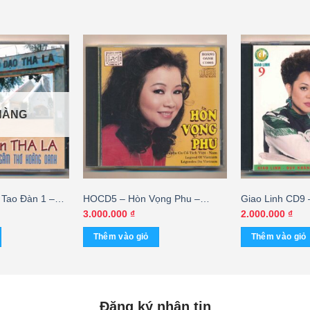
HÀNG
Tao Đàn 1 –
HOCD5 – Hòn Vọng Phu –
Giao Linh CD9 
àng Oanh (trầy
Hoàng Oanh (ARC) KGTUS
(JVC) KGTUS
3.000.000
₫
2.000.000
₫
Thêm vào giỏ
Thêm vào giỏ
Đăng ký nhận tin