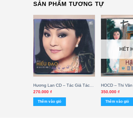
SẢN PHẨM TƯƠNG TỰ
HẾT 
Tuyền CD –
Hương Lan CD – Tác Giả Tác
HOCD – Thi Văn 
ũng Trăm Năm
Phẩm 5 – Hiếu Đạo
Hận Tha La – Ho
270.000
₫
350.000
₫
nhẹ) KGVHC
Thêm vào giỏ
Thêm vào giỏ