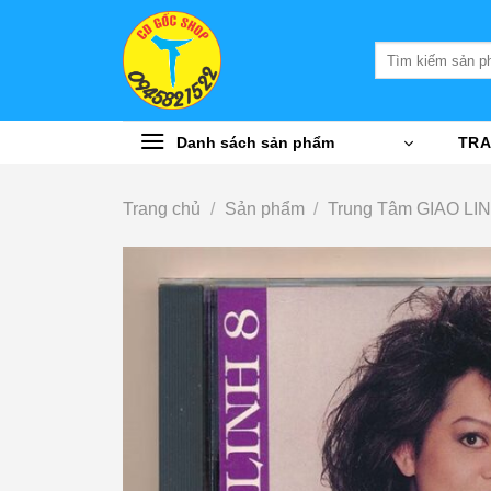
Bỏ
qua
Tìm
nội
kiếm:
dung
Danh sách sản phẩm
TRA
Trang chủ
/
Sản phẩm
/
Trung Tâm GIAO L