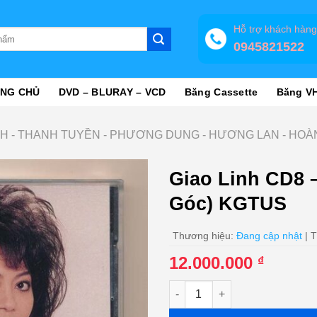
Hỗ trợ khách hàn
0945821522
NG CHỦ
DVD – BLURAY – VCD
Băng Cassette
Băng V
INH - THANH TUYỀN - PHƯƠNG DUNG - HƯƠNG LAN - HO
Giao Linh CD8 
Góc) KGTUS
Thương hiệu:
Đang cập nhật
| T
12.000.000
₫
Giao Linh CD8 - Đêm Ru Điệu