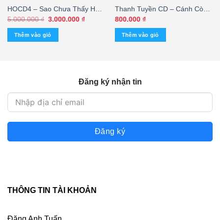
HOCD4 – Sao Chưa Thấy Hồi
Thanh Tuyền CD – Cánh Cò
Âm – Hoàng Oanh (Masted By
Giòng Sông (ADCA) KGTUS
Giá
Giá
5.000.000
₫
3.000.000
₫
800.000
₫
gốc
hiện
Nimbus, Bìa Tái, Trầy) KGTUS
là:
tại
Thêm vào giỏ
Thêm vào giỏ
5.000.000 ₫.
là:
3.000.000 ₫.
Đăng ký nhận tin
Đăng ký
THÔNG TIN TÀI KHOẢN
Đặng Anh Tuấn