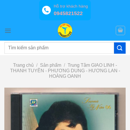
Bỏ
Hỗ trợ khách hàng
qua
0945821522
nội
dung
Tìm
kiếm:
Trang chủ
/
Sản phẩm
/
Trung Tâm GIAO LINH -
THANH TUYỀN - PHƯƠNG DUNG - HƯƠNG LAN -
HOÀNG OANH