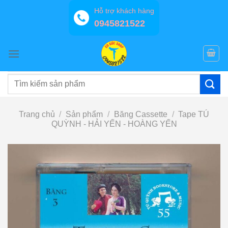
Bỏ
Hỗ trợ khách hàng
qua
0945821522
nội
dung
Tìm
kiếm:
Trang chủ
/
Sản phẩm
/
Băng Cassette
/
Tape TÚ
QUỲNH - HẢI YẾN - HOÀNG YẾN