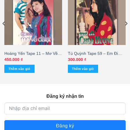
Hoàng Yến Tape 11 – Mơ Về
Tú Quỳnh Tape 59 – Em Đi
Đà Lạt – Ngọc Sơn – Bích
Chùa Hương – cái
450.000
₫
300.000
₫
Phượng (KGFR)
Thêm vào giỏ
Thêm vào giỏ
Đăng ký nhận tin
Đăng ký