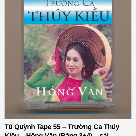
Tú Quỳnh Tape 55 – Trường Ca Thúy
Kiều – Hồng Vân (Băng 3+4) – cái