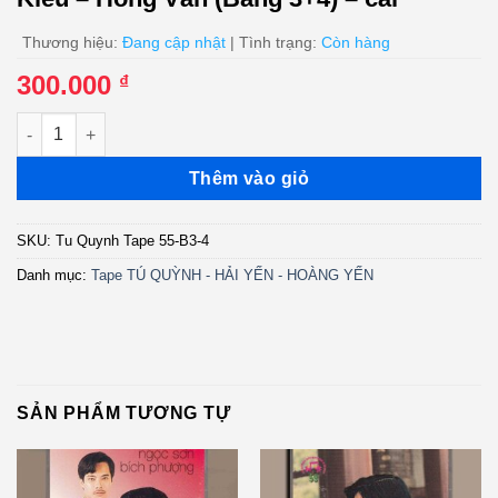
Thương hiệu:
Đang cập nhật
| Tình trạng:
Còn hàng
300.000
₫
Tú Quỳnh Tape 55 - Trường Ca Thúy Kiều - Hồng Vân (Băng 3+4
Thêm vào giỏ
SKU:
Tu Quynh Tape 55-B3-4
Danh mục:
Tape TÚ QUỲNH - HẢI YẾN - HOÀNG YẾN
SẢN PHẨM TƯƠNG TỰ