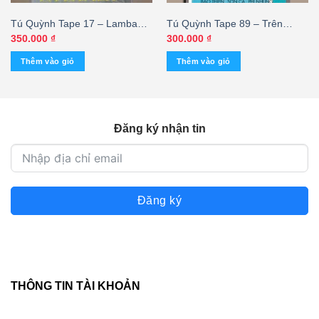
Tú Quỳnh Tape 17 – Lambada
Tú Quỳnh Tape 89 – Trên
(KGTUS)
Đường Quê – Bảo Thiên 4
350.000
₫
300.000
₫
(Sơn Ca – Phi Nhung) – cái
Thêm vào giỏ
Thêm vào giỏ
Đăng ký nhận tin
Đăng ký
THÔNG TIN TÀI KHOẢN