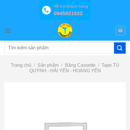
Bỏ
Hỗ trợ khách hàng
qua
0945821522
nội
dung
Tìm
kiếm:
Trang chủ
/
Sản phẩm
/
Băng Cassette
/
Tape TÚ
QUỲNH - HẢI YẾN - HOÀNG YẾN