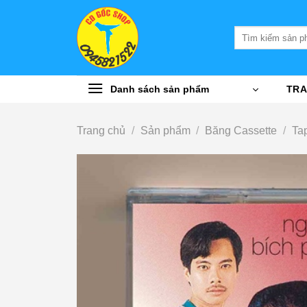
Bỏ
qua
Tìm
nội
kiếm:
dung
Danh sách sản phẩm
TRA
Trang chủ
/
Sản phẩm
/
Băng Cassette
/
Ta