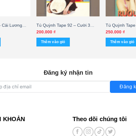
– Cải Lương
Tú Quỳnh Tape 92 – Cười 3
Tú Quỳnh Tape 
 – Hùng Cường
Miền – Vân Sơn – Hoài Linh
Rượu Tình – cá
200.000
₫
250.000
₫
GTUS) – cái
(KGFR) – cái
Thêm vào giỏ
Thêm vào giỏ
Đăng ký nhận tin
Đăng k
I KHOẢN
Theo dõi chúng tôi