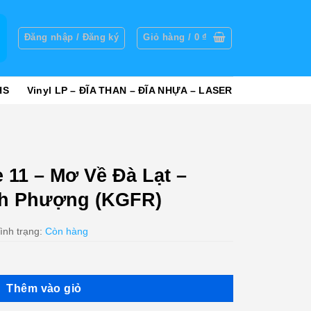
g
Đăng nhập / Đăng ký
Giỏ hàng /
0
₫
HS
Vinyl LP – ĐĨA THAN – ĐĨA NHỰA – LASER
 11 – Mơ Về Đà Lạt –
ch Phượng (KGFR)
ình trạng:
Còn hàng
Thêm vào giỏ