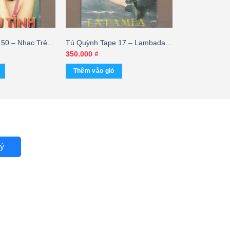
50 – Nhạc Trẻ –
Tú Quỳnh Tape 17 – Lambada
i
(KGTUS)
350.000
₫
Thêm vào giỏ
ý