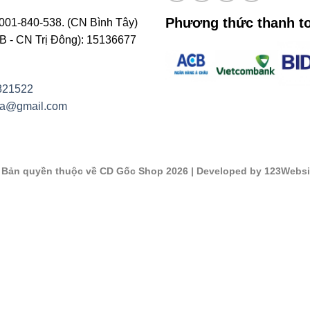
Phương thức thanh t
001-840-538. (CN Bình Tây)
- CN Trị Đông): 15136677
821522
na@gmail.com
©
Bản quyền thuộc về CD Gốc Shop 2026
| Developed by 123Websi