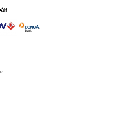
oán
te