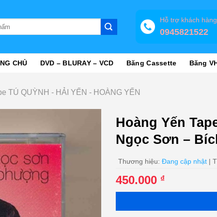
Hỗ trợ khách hàn
0945821522
NG CHỦ
DVD – BLURAY – VCD
Băng Cassette
Băng V
pe TÚ QUỲNH - HẢI YẾN - HOÀNG YẾN
Hoàng Yến Tape
Ngọc Sơn – Bí
Thương hiệu:
Đang cập nhật
| T
450.000
₫