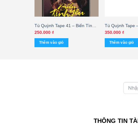
2 – Thành Phố
Tú Quỳnh Tape 41 – Biển Tình
Tú Quỳnh Tape 
Sơn (KGTUS)
Yêu (KGTUS) – cái
Yêu Người Điên
250.000
₫
350.000
₫
– Bạch Tuyết (K
Thêm vào giỏ
Thêm vào giỏ
THÔNG TIN TÀ