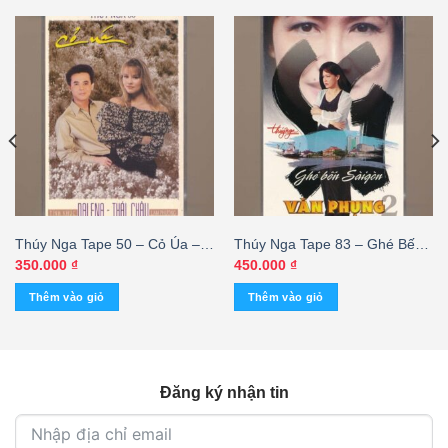
Thúy Nga Tape 50 – Cỏ Úa –
Thúy Nga Tape 83 – Ghé Bến
Thái Châu – Dalena (KGTUS)
Sài Gòn – Văn Phụng 2
350.000
₫
450.000
₫
(KGTUS)
Thêm vào giỏ
Thêm vào giỏ
Đăng ký nhận tin