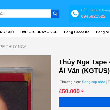
Hỗ trợ khách hàn
0945821522
NG CHỦ
DVD – BLURAY – VCD
Băng Cassette
Băng V
PE THÚY NGA
Thúy Nga Tape 
Ái Vân (KGTUS)
Thương hiệu:
Đang cập nhật
| T
450.000
₫