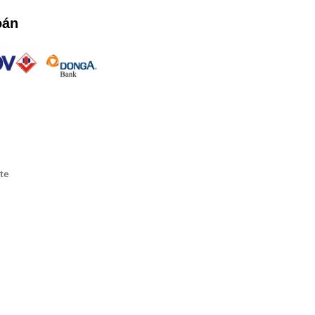
oán
te