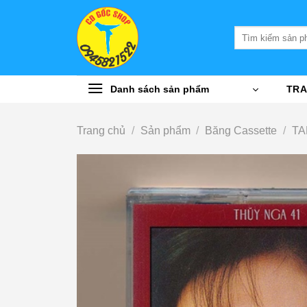
Bỏ
qua
Tìm
nội
kiếm:
dung
Danh sách sản phẩm
TRA
Trang chủ
/
Sản phẩm
/
Băng Cassette
/
TA