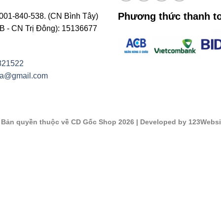
Phương thức thanh t
001-840-538. (CN Bình Tây)
- CN Trị Đông): 15136677
821522
na@gmail.com
©
Bản quyền thuộc về CD Gốc Shop 2026
| Developed by 123Websi