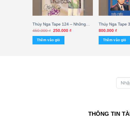
 – Tiếng Hát
Thúy Nga Tape 124 – Những
Thúy Nga Tape 
ăn Phụng 1
Khía Cạnh Cuộc Đời – Hương
Tình Đời – Thái
Giá
Giá
450.000
₫
250.000
₫
800.000
₫
gốc
hiện
Lan – Thế Sơn (KHÔNG BÌA
Lan (KGTUS)
là:
tại
Thêm vào giỏ
Thêm vào giỏ
GỐC) KGTUS
450.000 ₫.
là:
250.000 ₫.
THÔNG TIN TÀ