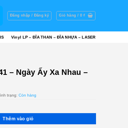
g
Đăng nhập / Đăng ký
Giỏ hàng /
0
₫
HS
Vinyl LP – ĐĨA THAN – ĐĨA NHỰA – LASER
41 – Ngày Ấy Xa Nhau –
ình trạng:
Còn hàng
Thêm vào giỏ