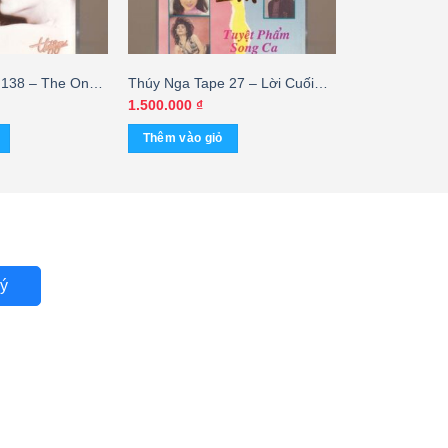
138 – The One I
Thúy Nga Tape 27 – Lời Cuối
Ngô – Lynda
Cho Em – Tuyệt Phẩm Song Ca
1.500.000
₫
(Băng Trong) KGTUS
Thêm vào giỏ
ý