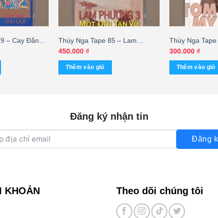
39 – Cay Đắng
Thúy Nga Tape 85 – Lam
Thúy Nga Tape 
 Châu – Hương
Phương 3 – Một Đời Tan Vỡ
Want – Tommy 
450.000
₫
300.000
₫
(KGTUS)
Trang Đài
Thêm vào giỏ
Thêm vào giỏ
Đăng ký nhận tin
Đăng k
I KHOẢN
Theo dõi chúng tôi