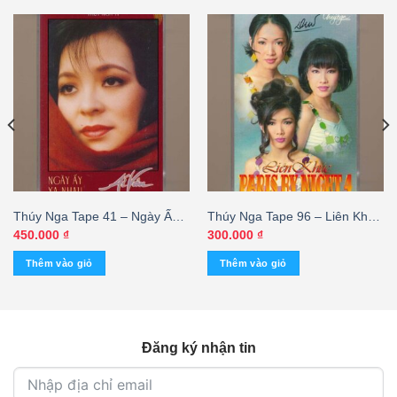
Thúy Nga Tape 41 – Ngày Ấy
Thúy Nga Tape 96 – Liên Khúc
Xa Nhau – Ái Vân (KGTUS)
Paris By Night 4 (KGTC)
450.000
₫
300.000
₫
Thêm vào giỏ
Thêm vào giỏ
Đăng ký nhận tin