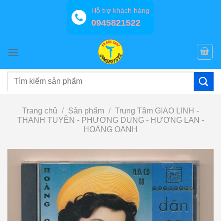
Bỏ
Hỗ trợ khách hàng
qua
0945821522
nội
dung
Tìm
kiếm:
Trang chủ
/
Sản phẩm
/
Trung Tâm GIAO LINH -
THANH TUYỀN - PHƯƠNG DUNG - HƯƠNG LAN -
HOÀNG OANH