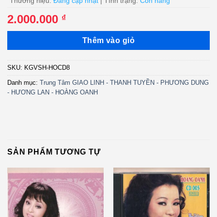
Thương hiệu:
Đang cập nhật
| Tình trạng:
Còn hàng
2.000.000
₫
Thêm vào giỏ
SKU:
KGVSH-HOCD8
Danh mục:
Trung Tâm GIAO LINH - THANH TUYỀN - PHƯƠNG DUNG
- HƯƠNG LAN - HOÀNG OANH
SẢN PHẨM TƯƠNG TỰ