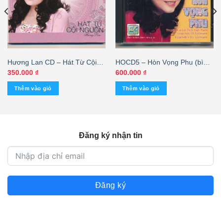
Hương Lan CD – Hát Từ Cội
HOCD5 – Hòn Vọng Phu (bìa
Nguồn
nhủ, c7) KGVHC
350.000
₫
600.000
₫
Thêm vào giỏ
Thêm vào giỏ
Đăng ký nhận tin
Đăng ký