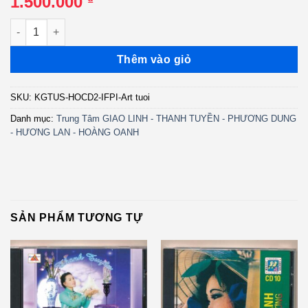
1.500.000
HOCD2 - Hoàng Oanh 2 (IFPI, Art tươi) KGTUS số lượng
Thêm vào giỏ
SKU:
KGTUS-HOCD2-IFPI-Art tuoi
Danh mục:
Trung Tâm GIAO LINH - THANH TUYỀN - PHƯƠNG DUNG
- HƯƠNG LAN - HOÀNG OANH
SẢN PHẨM TƯƠNG TỰ