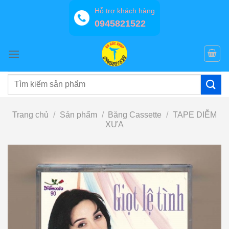
Bỏ
Hỗ trợ khách hàng
qua
0945821522
nội
dung
Tìm
kiếm:
Trang chủ
/
Sản phẩm
/
Băng Cassette
/
TAPE DIỄM
XƯA