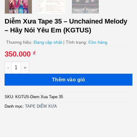
Diễm Xưa Tape 35 – Unchained Melody
– Hãy Nói Yêu Em (KGTUS)
Thương hiệu:
Đang cập nhật
| Tình trạng:
Còn hàng
350.000
₫
Diễm Xưa Tape 35 - Unchained Melody - Hãy Nói Yêu Em (KGTU
Thêm vào giỏ
SKU:
KGTUS-Diem Xua Tape 35
Danh mục:
TAPE DIỄM XƯA