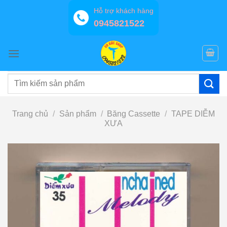
Bỏ
Hỗ trợ khách hàng
qua
0945821522
nội
dung
Tìm
kiếm:
Trang chủ
/
Sản phẩm
/
Băng Cassette
/
TAPE DIỄM
XƯA