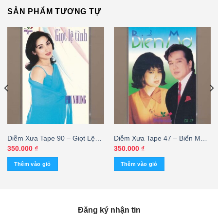
SẢN PHẨM TƯƠNG TỰ
Diễm Xưa Tape 90 – Giọt Lệ
Diễm Xưa Tape 47 – Biển Mơ –
Tình – Phi Nhung (KGCHN)
Elvis Phương – Ý Lan (KGTUS)
350.000
₫
350.000
₫
Thêm vào giỏ
Thêm vào giỏ
Đăng ký nhận tin