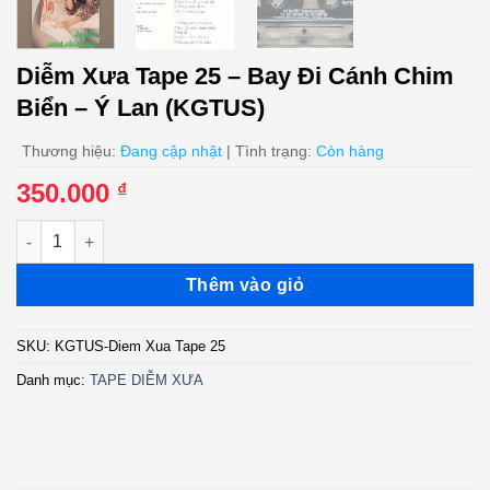
Diễm Xưa Tape 25 – Bay Đi Cánh Chim
Biển – Ý Lan (KGTUS)
Thương hiệu:
Đang cập nhật
| Tình trạng:
Còn hàng
350.000
₫
Diễm Xưa Tape 25 - Bay Đi Cánh Chim Biển - Ý Lan (KGTUS) số
Thêm vào giỏ
SKU:
KGTUS-Diem Xua Tape 25
Danh mục:
TAPE DIỄM XƯA