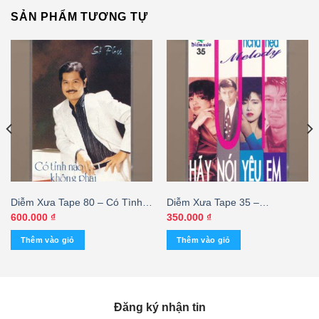
SẢN PHẨM TƯƠNG TỰ
Diễm Xưa Tape 80 – Có Tình
Diễm Xưa Tape 35 –
Nào Không Phai – Sĩ Phú
Unchained Melody – Hãy Nói
600.000
₫
350.000
₫
(KGTUS)
Yêu Em (KGTUS)
Thêm vào giỏ
Thêm vào giỏ
Đăng ký nhận tin