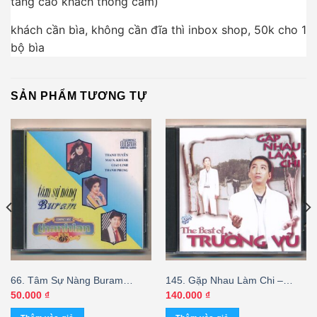
tăng cao khách thông cảm)
khách cần bìa, không cần đĩa thì inbox shop, 50k cho 1
bộ bìa
SẢN PHẨM TƯƠNG TỰ
66. Tâm Sự Nàng Buram
145. Gặp Nhau Làm Chi –
(FAKE USA)
Trường Vũ (FAKE USA)
50.000
₫
140.000
₫