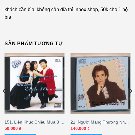
khách cần bìa, không cần đĩa thì inbox shop, 50k cho 1 bộ
bìa
SẢN PHẨM TƯƠNG TỰ
151. Liên Khúc Chiều Mưa 3 –
21. Người Mang Thương Nhớ
Mạnh Đình – Như Quỳnh –
(FAKE USA)
50.000
₫
140.000
₫
Lâm Thúy Vân (FAKE USA)