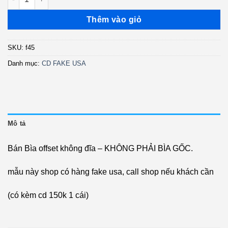
Thêm vào giỏ
SKU:
f45
Danh mục:
CD FAKE USA
Mô tả
Bán Bìa offset không đĩa – KHÔNG PHẢI BÌA GỐC.
mẫu này shop có hàng fake usa, call shop nếu khách cần
(có kèm cd 150k 1 cái)