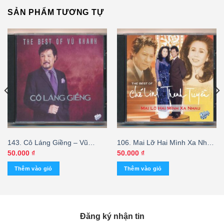
SẢN PHẨM TƯƠNG TỰ
143. Cô Láng Giềng – Vũ
106. Mai Lỡ Hai Mình Xa Nhau
Khanh (Fake USA)
– Chế Linh – Thanh Tuyền
50.000
₫
50.000
₫
(FAKE USA)
Thêm vào giỏ
Thêm vào giỏ
Đăng ký nhận tin