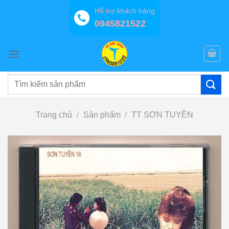
Bỏ
Hỗ trợ khách hàng
qua
0945821522
nội
dung
Tìm
kiếm:
Trang chủ
/
Sản phẩm
/
TT SƠN TUYỀN