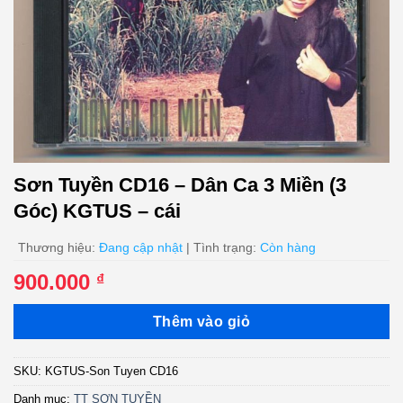
Sơn Tuyền CD16 – Dân Ca 3 Miền (3
Góc) KGTUS – cái
Thương hiệu:
Đang cập nhật
| Tình trạng:
Còn hàng
900.000
₫
Thêm vào giỏ
SKU:
KGTUS-Son Tuyen CD16
Danh mục:
TT SƠN TUYỀN