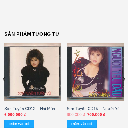
SẢN PHẨM TƯƠNG TỰ
Sơn Tuyền CD12 – Hai Mùa
Sơn Tuyền CD15 – Người Yêu
Mưa – Sơn Tuyền – Tuấn Vũ
Dấu (3 Góc)
Giá
Giá
6.000.000
₫
900.000
₫
700.000
₫
gốc
hiện
(3 Góc, F1) KGTUS
là:
tại
Thêm vào giỏ
Thêm vào giỏ
900.000 ₫.
là: