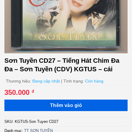
Sơn Tuyền CD27 – Tiếng Hát Chim Đa
Đa – Sơn Tuyền (CDV) KGTUS – cái
Thương hiệu:
Đang cập nhật
| Tình trạng:
Còn hàng
350.000
₫
Thêm vào giỏ
SKU:
KGTUS-Son Tuyen CD27
Danh mục:
TT SƠN TUYỀN