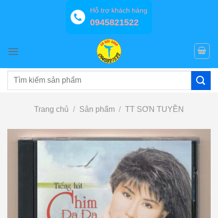
Bỏ
Hỗ trợ khách hàng
qua
0945821522
nội
dung
Tìm
kiếm:
Trang chủ
/
Sản phẩm
/
TT SƠN TUYỀN