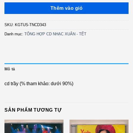
gốc
hiện
là:
tại
Thêm vào giỏ
1.500.000 ₫.
là:
500.000 ₫.
SKU:
KGTUS-TNCD343
Danh mục:
TỔNG HỢP CD NHẠC XUÂN - TẾT
Mô tả
cd trầy (% tham khảo: dưới 90%)
SẢN PHẨM TƯƠNG TỰ