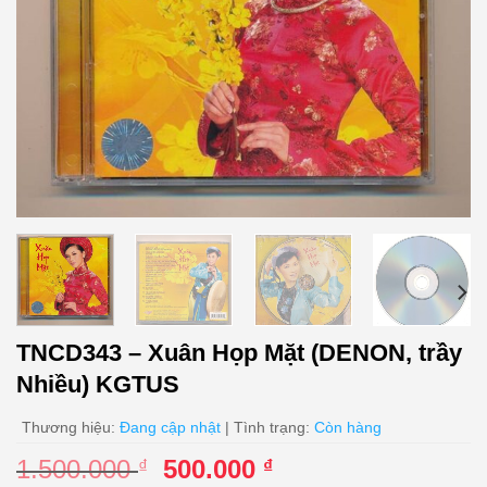
TNCD343 – Xuân Họp Mặt (DENON, trầy
Nhiều) KGTUS
Thương hiệu:
Đang cập nhật
| Tình trạng:
Còn hàng
Giá
Giá
1.500.000
500.000
₫
₫