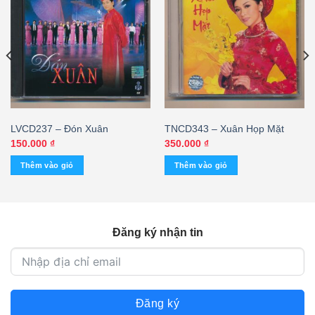
LVCD237 – Đón Xuân
TNCD343 – Xuân Họp Mặt
150.000
₫
350.000
₫
Thêm vào giỏ
Thêm vào giỏ
Đăng ký nhận tin
Đăng ký