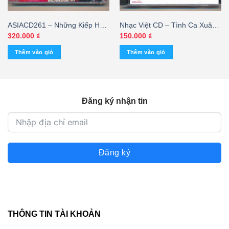
ASIACD261 – Những Kiếp Hoa
Nhạc Việt CD – Tình Ca Xuân
Xuân
5
320.000
₫
150.000
₫
Thêm vào giỏ
Thêm vào giỏ
Đăng ký nhận tin
Đăng ký
THÔNG TIN TÀI KHOẢN