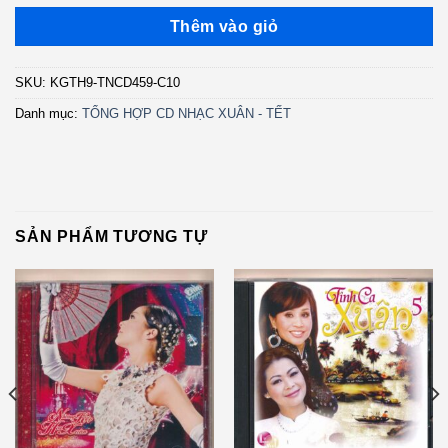
Thêm vào giỏ
SKU:
KGTH9-TNCD459-C10
Danh mục:
TỔNG HỢP CD NHẠC XUÂN - TẾT
SẢN PHẨM TƯƠNG TỰ