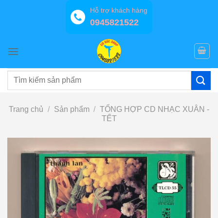
Bỏ
Hỗ trợ khách hàng
qua
0945821522
nội
dung
Tìm
kiếm:
Trang chủ
/
Sản phẩm
/
TỔNG HỢP CD NHẠC XUÂN -
TẾT