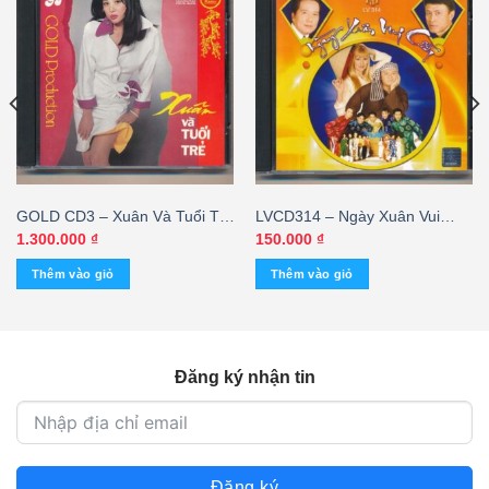
GOLD CD3 – Xuân Và Tuổi Trẻ
LVCD314 – Ngày Xuân Vui
(JVC) KGTUS
Cưới
1.300.000
₫
150.000
₫
Thêm vào giỏ
Thêm vào giỏ
Đăng ký nhận tin
Đăng ký