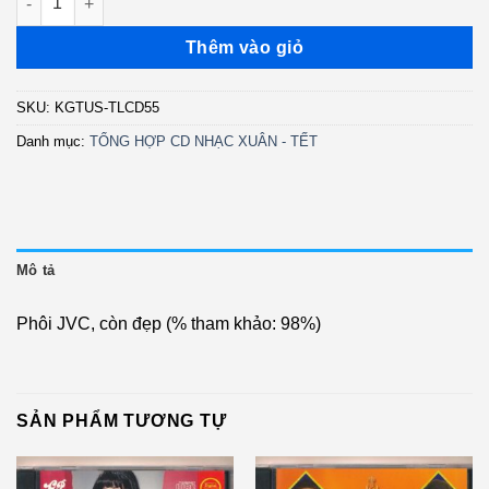
Thêm vào giỏ
SKU:
KGTUS-TLCD55
Danh mục:
TỔNG HỢP CD NHẠC XUÂN - TẾT
Mô tả
Phôi JVC, còn đẹp (% tham khảo: 98%)
SẢN PHẨM TƯƠNG TỰ