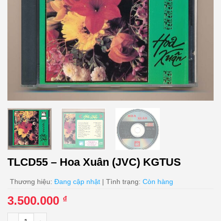
TLCD55 – Hoa Xuân (JVC) KGTUS
Thương hiệu:
Đang cập nhật
| Tình trạng:
Còn hàng
3.500.000
₫
TLCD55 - Hoa Xuân (JVC) KGTUS số lượng